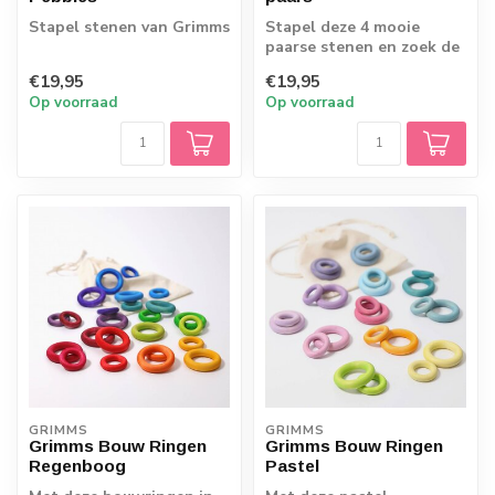
Stapel stenen van Grimms
Stapel deze 4 mooie
paarse stenen en zoek de
balans. De houten stenen
€19,95
€19,95
zijn mooi ...
Op voorraad
Op voorraad
GRIMMS
GRIMMS
Grimms Bouw Ringen
Grimms Bouw Ringen
Regenboog
Pastel