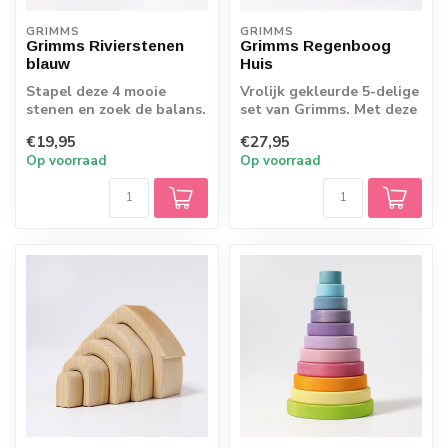
GRIMMS
GRIMMS
Grimms Rivierstenen
Grimms Regenboog
blauw
Huis
Stapel deze 4 mooie
Vrolijk gekleurde 5-delige
stenen en zoek de balans.
set van Grimms. Met deze
De houten stenen zijn
regenboog stapelvorm is
€19,95
€27,95
mooi glad af...
het ...
Op voorraad
Op voorraad