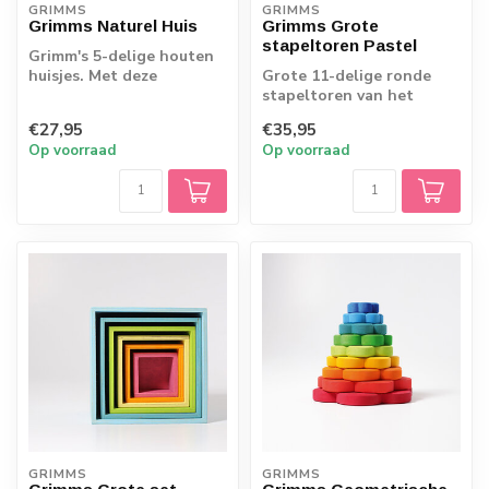
GRIMMS
GRIMMS
Grimms Naturel Huis
Grimms Grote
stapeltoren Pastel
Grimm's 5-delige houten
huisjes. Met deze
Grote 11-delige ronde
stapelvorm is het
stapeltoren van het
eindeloos bouwen en ...
bekende merk Grimm's
€27,95
€35,95
met een prachtig ...
Op voorraad
Op voorraad
GRIMMS
GRIMMS