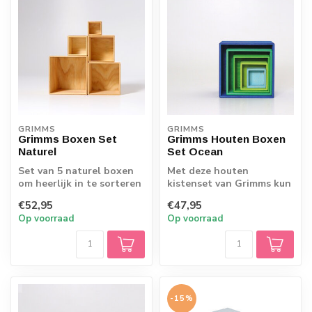
GRIMMS
GRIMMS
Grimms Boxen Set
Grimms Houten Boxen
Naturel
Set Ocean
Set van 5 naturel boxen
Met deze houten
om heerlijk in te sorteren
kistenset van Grimms kun
en te verzamelen
je alle kanten op. De
€52,95
€47,95
boxset in roze-ro...
Op voorraad
Op voorraad
-15%