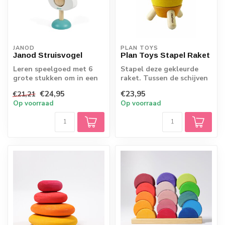
JANOD
PLAN TOYS
Janod Struisvogel
Plan Toys Stapel Raket
Leren speelgoed met 6
Stapel deze gekleurde
grote stukken om in een
raket. Tussen de schijven
prachtige struisvogel te
passen verschillende
€24,95
€23,95
€21,21
stapelen....
vormen, zo ...
Op voorraad
Op voorraad