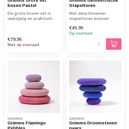
Grimms Grote set
Grimms Geometrische
boxen Pastel
Stapeltoren
De grote boxen set is
Met deze bloemen
veelzijdig en praktisch:
stapeltoren kunnen
voor de kleinste kinderen
kinderen eindeloos
€45,95
om te s...
kleuren sorteren en
Op voorraad
stape...
€79,95
Niet op voorraad
GRIMMS
GRIMMS
Grimms Flamingo
Grimms Droomstenen
Pebbles
paars