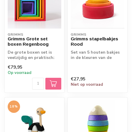
GRIMMS
GRIMMS
Grimms Grote set
Grimms stapelbakjes
boxen Regenboog
Rood
De grote boxen set is
Set van 5 houten bakjes
veelzijdig en praktisch:
in de kleuren van de
voor de kleinste kinderen
regenboog. Dit met "Spiel
€79,95
om te s...
Gut" bekr...
Op voorraad
€27,95
Niet op voorraad
18%