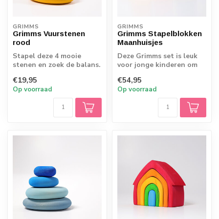
GRIMMS
GRIMMS
Grimms Vuurstenen
Grimms Stapelblokken
rood
Maanhuisjes
Stapel deze 4 mooie
Deze Grimms set is leuk
stenen en zoek de balans.
voor jonge kinderen om
De houten stenen zijn
te beginnen met stapelen
€19,95
€54,95
mooi glad af...
en sorte...
Op voorraad
Op voorraad