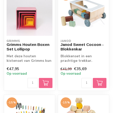
GRIMMS
JANOD
Grimms Houten Boxen
Janod Sweet Cocoon -
Set Lollipop
Blokkenkar
Met deze houten
Blokkenset in een
kistenset van Grimms kun
prachtige trekkar.
je alle kanten op. De
€47,95
€35,69
€41,99
boxset in roze-ro...
Op voorraad
Op voorraad
-15%
-15%