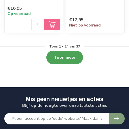
roodtinten, met bolle
kleuren van de
€16,95
onderkant. Spele...
regenboog. Met de
Op voorraad
kleine...
€17,95
Niet op voorraad
Toon
1
-
24
van 37
Toon meer
Mis geen nieuwtjes en acties
Blijf op de hoogte over onze laatste acties