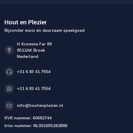
Hout en Plezier
Bijzonder mooi en duurzaam speelgoed
It Kromme Far 89
8512AK Broek
Nederland
+31 6 83 41 7554
+31 6 83 41 7554
info@houtenplezier.nl
KVK nummer:
60682744
btw-nummer:
NL001655282B86