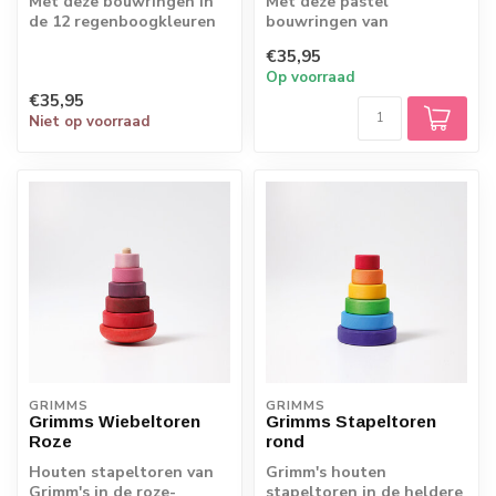
Met deze bouwringen in
Met deze pastel
de 12 regenboogkleuren
bouwringen van
bouw je met de kleine en
esdoornhout bouw je met
€35,95
grote mas...
de kleine en grote
Op voorraad
massie...
€35,95
Niet op voorraad
GRIMMS
GRIMMS
Grimms Wiebeltoren
Grimms Stapeltoren
Roze
rond
Houten stapeltoren van
Grimm's houten
Grimm's in de roze-
stapeltoren in de heldere