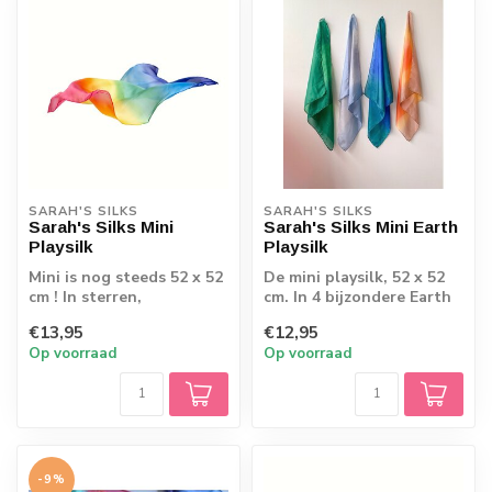
SARAH'S SILKS
SARAH'S SILKS
Sarah's Silks Mini
Sarah's Silks Mini Earth
Playsilk
Playsilk
Mini is nog steeds 52 x 52
De mini playsilk, 52 x 52
cm ! In sterren,
cm. In 4 bijzondere Earth
regenboog of zee tinten.
tinten
€13,95
€12,95
Op voorraad
Op voorraad
-9%