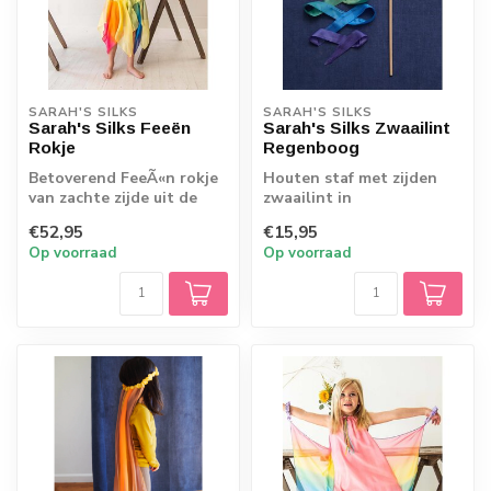
SARAH'S SILKS
SARAH'S SILKS
Sarah's Silks Feeën
Sarah's Silks Zwaailint
Rokje
Regenboog
Betoverend FeeÃ«n rokje
Houten staf met zijden
van zachte zijde uit de
zwaailint in
collectie van Sarah's
regenboogkleuren.
€52,95
€15,95
Silks. Met...
Sarah's Silks magische
Op voorraad
Op voorraad
sta...