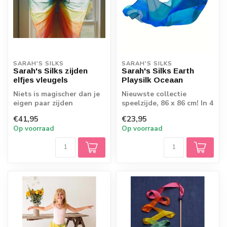
SARAH'S SILKS
SARAH'S SILKS
Sarah's Silks zijden
Sarah's Silks Earth
elfjes vleugels
Playsilk Oceaan
Niets is magischer dan je
Nieuwste collectie
eigen paar zijden
speelzijde, 86 x 86 cm! In 4
vleugels! Met deze voel je
bijzondere kleuren
€41,95
€23,95
je zweven...
Op voorraad
Op voorraad