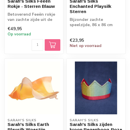
Sarah's Silks Feeën
Sarah's Silks
Rokje - Sterren Blauw
Enchanted Playsilk
Sterren
Betoverend Feeën rokje
van zachte zijde uit de
Bijzonder zachte
collectie van Sarah's
speelzijde, 86 x 86 cm
€49,95
Silks. Met ...
Op voorraad
€23,95
Niet op voorraad
SARAH'S SILKS
SARAH'S SILKS
Sarah's Silks Earth
Sarah's Silks zijden
Playsilk Woestijn
kroon Regenboog-Roze