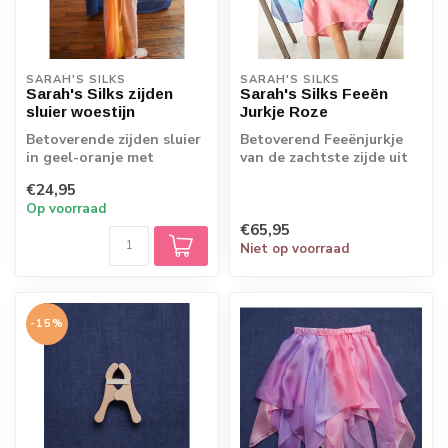
SARAH'S SILKS
SARAH'S SILKS
Sarah's Silks zijden
Sarah's Silks Feeën
sluier woestijn
Jurkje Roze
Betoverende zijden sluier
Betoverend Feeënjurkje
in geel-oranje met
van de zachtste zijde uit
bijpassende linten. Deze
de collectie van Sarah's
€24,95
tovert je ...
Silks....
Op voorraad
€65,95
Niet op voorraad
-15%