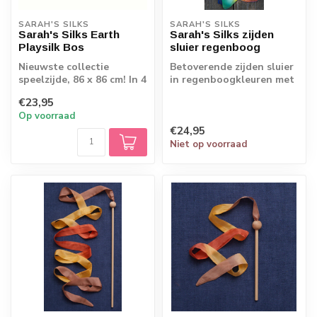
SARAH'S SILKS
SARAH'S SILKS
Sarah's Silks Earth
Sarah's Silks zijden
Playsilk Bos
sluier regenboog
Nieuwste collectie
Betoverende zijden sluier
speelzijde, 86 x 86 cm! In 4
in regenboogkleuren met
bijzondere kleuren
bijpassende linten. Deze
€23,95
tover...
Op voorraad
€24,95
Niet op voorraad