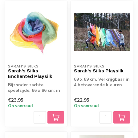
SARAH'S SILKS
SARAH'S SILKS
Sarah's Silks
Sarah's Silks Playsilk
Enchanted Playsilk
89 x 89 cm. Verkrijgbaar in
Bijzonder zachte
4 betoverende kleuren
speelzijde, 86 x 86 cm; in
regenboog, zee vuur of
€23,95
€22,95
bloesem
Op voorraad
Op voorraad