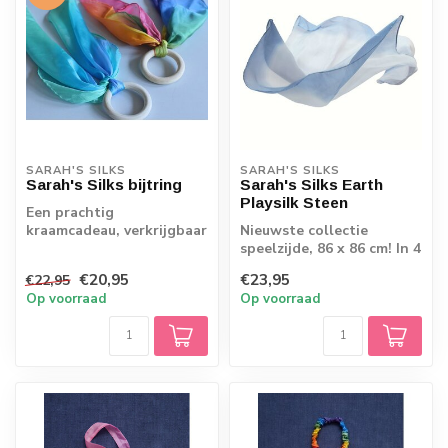
SARAH'S SILKS
SARAH'S SILKS
Sarah's Silks bijtring
Sarah's Silks Earth
Playsilk Steen
Een prachtig
kraamcadeau, verkrijgbaar
Nieuwste collectie
in regenboog zijde of
speelzijde, 86 x 86 cm! In 4
zeekleuren!
bijzondere kleuren
€20,95
€23,95
€22,95
Op voorraad
Op voorraad