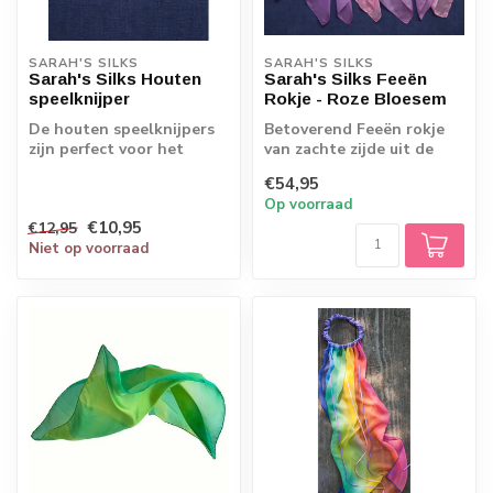
SARAH'S SILKS
SARAH'S SILKS
Sarah's Silks Houten
Sarah's Silks Feeën
speelknijper
Rokje - Roze Bloesem
De houten speelknijpers
Betoverend Feeën rokje
zijn perfect voor het
van zachte zijde uit de
bouwen van hutten. Ze
collectie van Sarah's
€54,95
grijpen doek...
Silks. Met ...
Op voorraad
€10,95
€12,95
Niet op voorraad