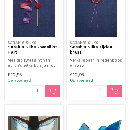
SARAH'S SILKS
SARAH'S SILKS
Sarah's Silks Zwaailint
Sarah's Silks zijden
Hart
krans
Met dit zwaailint van
Verkrijgbaar in regenboog
Sarah's Silks kan je niet
of roze
stil blijven staan! Het
€12,95
€12,95
stimulee...
Op voorraad
Op voorraad