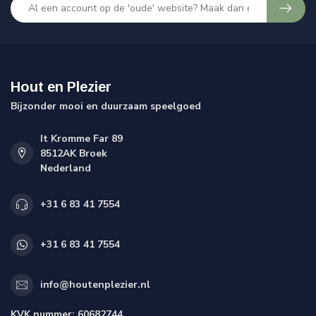
Hout en Plezier
Bijzonder mooi en duurzaam speelgoed
It Kromme Far 89
8512AK Broek
Nederland
+31 6 83 41 7554
+31 6 83 41 7554
info@houtenplezier.nl
KVK nummer:
60682744