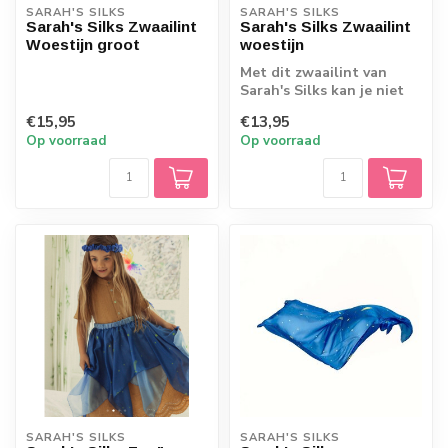
SARAH'S SILKS
SARAH'S SILKS
Sarah's Silks Zwaailint
Sarah's Silks Zwaailint
Woestijn groot
woestijn
Met dit zwaailint van
Sarah's Silks kan je niet
stil blijven staan! Het
€15,95
€13,95
stimulee...
Op voorraad
Op voorraad
SARAH'S SILKS
SARAH'S SILKS