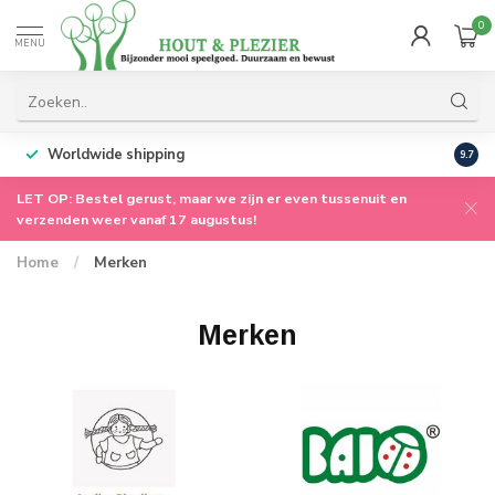
0
MENU
Worldwide shipping
9.7
LET OP: Bestel gerust, maar we zijn er even tussenuit en
verzenden weer vanaf 17 augustus!
Home
/
Merken
Merken