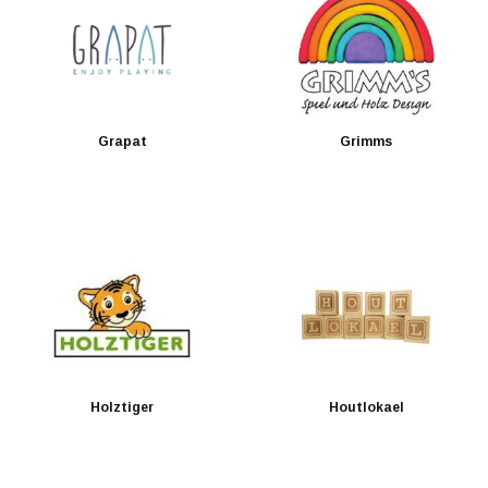
Grapat
Grimms
Holztiger
Houtlokael