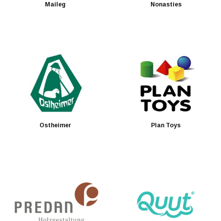
Maileg
Nonasties
Ostheimer
Plan Toys