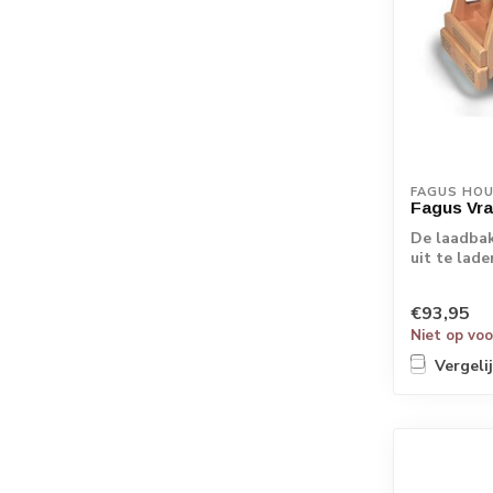
FAGUS HO
Fagus Vr
De laadbak
uit te lad
achterk...
€93,95
Niet op vo
Vergeli