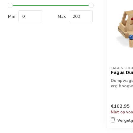
Min
Max
FAGUS HO
Fagus Du
Dumpwagen
erg hoogw
Fagus hou.
€102,95
Niet op vo
Vergeli