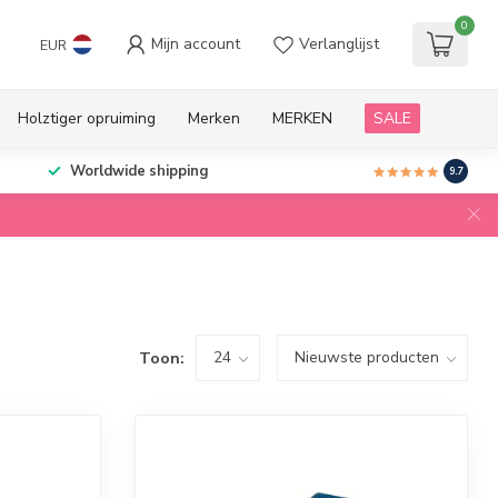
0
Mijn account
Verlanglijst
EUR
Holztiger opruiming
Merken
MERKEN
SALE
Worldwide shipping
9.7
Toon: