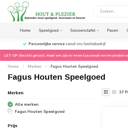
Home
Speelgoed
Seizoenstafel
Pasen
op.
Persoonlijke service
vanuit ons familiebedrijf
LET OP: Bestel gerust, maar we zijn er even tussenuit en verzenden w
Home
/
Merken
/
Fagus Houten Speelgoed
Fagus Houten Speelgoed
37
P
Merken
Alle merken
Fagus Houten Speelgoed
Prijs