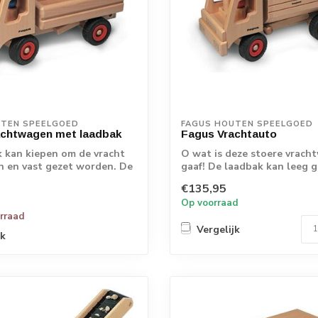
UTEN SPEELGOED
FAGUS HOUTEN SPEELGOED
achtwagen met laadbak
Fagus Vrachtauto
 kan kiepen om de vracht
O wat is deze stoere vrach
en en vast gezet worden. De
gaaf! De laadbak kan leeg 
worden. Bestu...
€135,95
Op voorraad
orraad
Vergelijk
jk