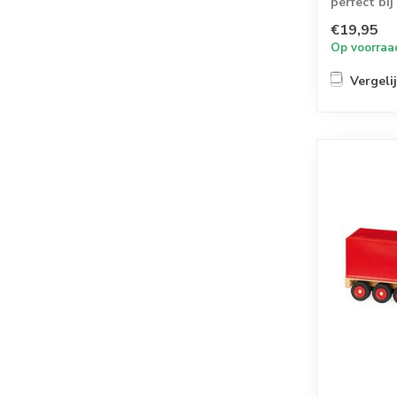
perfect bij
met laadvor
€19,95
Op voorraa
Vergeli