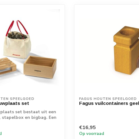
UTEN SPEELGOED
FAGUS HOUTEN SPEELGOED
uwplaats set
Fagus vuilcontainers geel
laats set bestaat uit een
, stapelbox en bigbag. Een
€16,95
d
Op voorraad