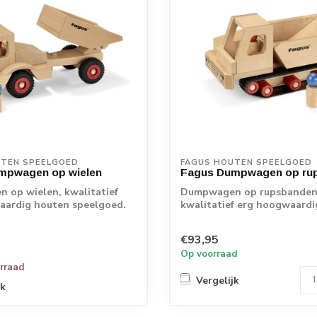
UTEN SPEELGOED
FAGUS HOUTEN SPEELGOED
mpwagen op wielen
Fagus Dumpwagen op ru
 op wielen, kwalitatief
Dumpwagen op rupsbanden
aardig houten speelgoed.
kwalitatief erg hoogwaard
speelgoed.
..
€93,95
Fagus...
Op voorraad
orraad
Vergelijk
jk