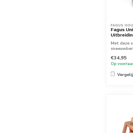
FAGUS HO
Fagus Un
Uitbreidi
Met deze 
sneeuwber
unimog! Ee
€34,95
Op voorraa
Vergeli