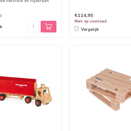
 de heftruck en hijskraan
k....
€114,95
d
Niet op voorraad
jk
Vergelijk