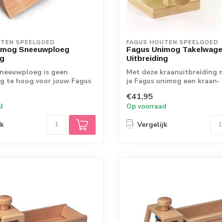
UTEN SPEELGOED
FAGUS HOUTEN SPEELGOED
imog Sneeuwploeg
Fagus Unimog Takelwag
ng
Uitbreiding
sneeuwploeg is geen
Met deze kraanuitbreiding 
g te hoog voor jouw Fagus
je Fagus unimog een kraan-
nvoudi...
takelwagen! ...
€41,95
d
Op voorraad
jk
Vergelijk