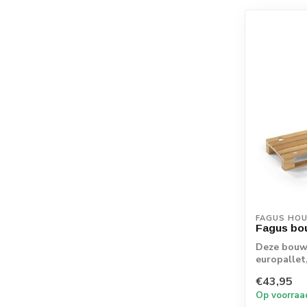
FAGUS HO
Fagus bo
Deze bouwp
europallet
prachti...
€43,95
Op voorraa