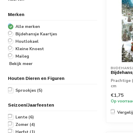
Merken
Alle merken
Bijdehansje Kaartjes
Houtlokael
Kleine Knoest
Maileg
Bekijk meer
BIJDEHANS
Bijdehans
Houten Dieren en Figuren
Prachtige 
cm
Sprookjes
(5)
€1,75
Op voorraa
Seizoen/Jaarfeesten
Vergeli
Lente
(6)
Zomer
(4)
Herfst
(1)