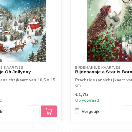
JE KAARTJES
BIJDEHANSJE KAARTJES
je Oh Jollyday
Bijdehansje a Star is Bor
(ansicht)kaart van 10,5 x 15
Prachtige (ansicht)kaart va
cm
€1,75
d
Op voorraad
jk
Vergelijk