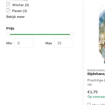
Winter
(3)
Pasen
(1)
Bekijk meer
Prijs
Min
Max
BIJDEHANS
Bijdehans
Prachtige 
cm
€1,75
Op voorraa