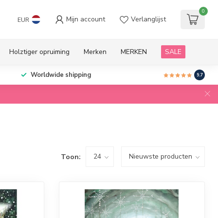
0
Mijn account
Verlanglijst
EUR
Holztiger opruiming
Merken
MERKEN
SALE
Worldwide shipping
9.7
Toon: