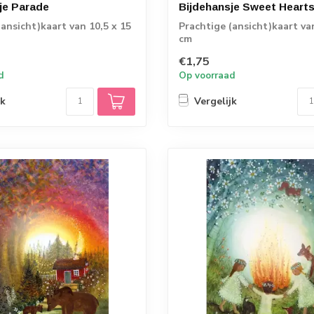
je Parade
Bijdehansje Sweet Heart
(ansicht)kaart van 10,5 x 15
Prachtige (ansicht)kaart va
cm
€1,75
d
Op voorraad
jk
Vergelijk