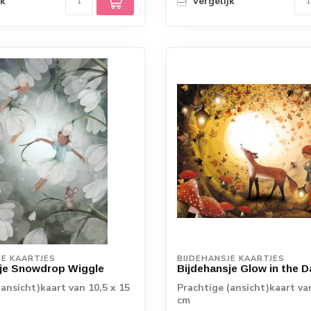
jk
Vergelijk
JE KAARTJES
BIJDEHANSJE KAARTJES
je Snowdrop Wiggle
Bijdehansje Glow in the D
(ansicht)kaart van 10,5 x 15
Prachtige (ansicht)kaart va
cm