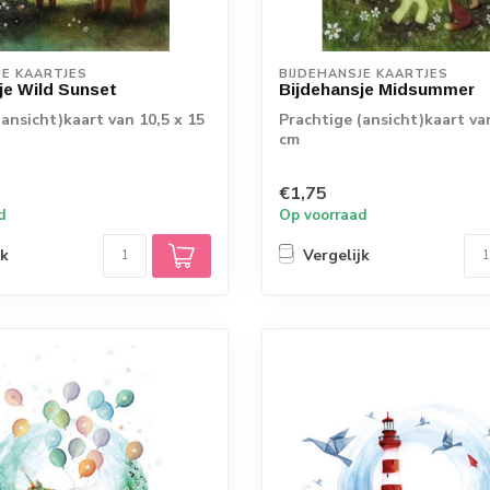
JE KAARTJES
BIJDEHANSJE KAARTJES
je Wild Sunset
Bijdehansje Midsummer
(ansicht)kaart van 10,5 x 15
Prachtige (ansicht)kaart va
cm
€1,75
d
Op voorraad
jk
Vergelijk