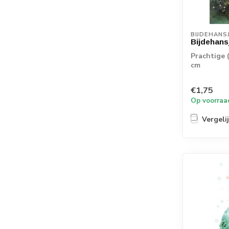
BIJDEHANS
Bijdehans
Prachtige 
cm
€1,75
Op voorraa
Vergeli