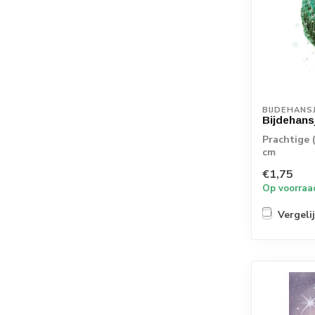
BIJDEHANS
Bijdehans
Prachtige 
cm
€1,75
Op voorraa
Vergeli