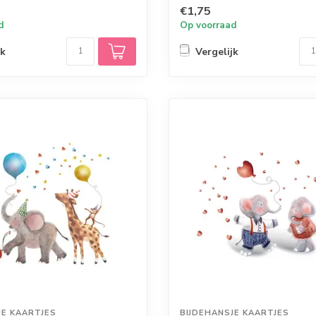
€1,75
d
Op voorraad
jk
Vergelijk
JE KAARTJES
BIJDEHANSJE KAARTJES