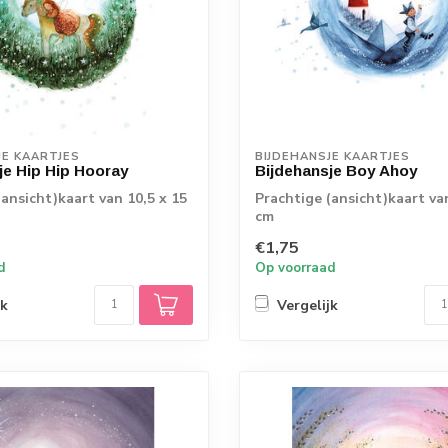
JE KAARTJES
BIJDEHANSJE KAARTJES
je Hip Hip Hooray
Bijdehansje Boy Ahoy
(ansicht)kaart van 10,5 x 15
Prachtige (ansicht)kaart va
cm
€1,75
d
Op voorraad
jk
Vergelijk