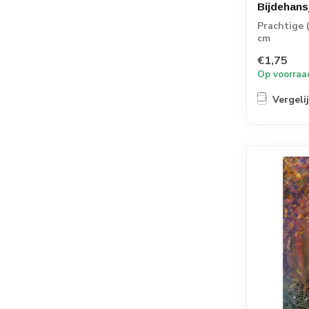
Bijdehans
Prachtige 
cm
€1,75
Op voorraa
Vergeli