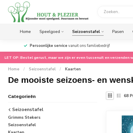
Home
Speelgoed
Seizoenstafel
Pasen
op.
Persoonlijke service
vanuit ons familiebedrijf
LET OP: Bestel gerust, maar we zijn er even tussenuit en verzenden w
Home
/
Seizoenstafel
/
Kaarten
De mooiste seizoens- en wens
68
P
Categorieën
Seizoenstafel
Grimms Stekers
Seizoenstafel
Kaarten