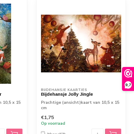
9,7
BIJDEHANSJE KAARTJES
r
Bijdehansje Jolly Jingle
n 10,5 x 15
Prachtige (ansicht)kaart van 10,5 x 15
cm
€1,75
Op voorraad