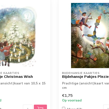
JE KAARTJES
BIJDEHANSJE KAARTJES
je Christmas Wish
Bijdehansje Pakjes Plezie
(ansicht)kaart van 10,5 x 15
Prachtige (ansicht)kaart va
cm
€1,75
d
Op voorraad