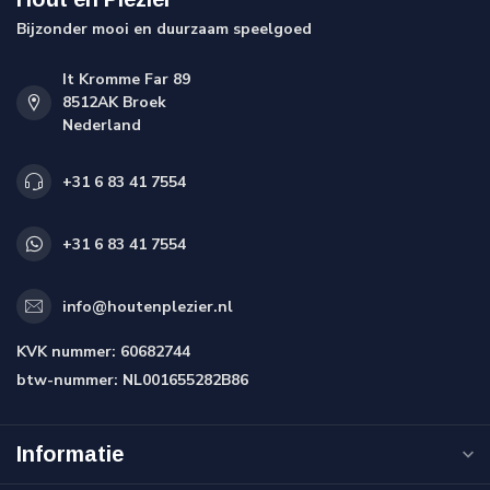
Bijzonder mooi en duurzaam speelgoed
It Kromme Far 89
8512AK Broek
Nederland
+31 6 83 41 7554
+31 6 83 41 7554
info@houtenplezier.nl
KVK nummer:
60682744
btw-nummer:
NL001655282B86
Informatie