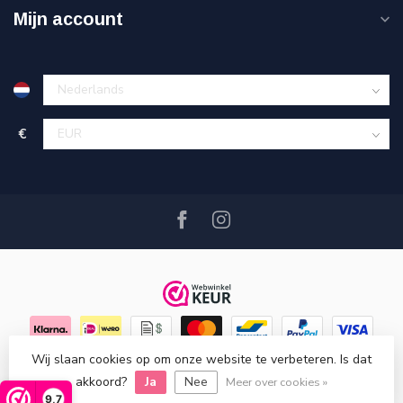
Mijn account
€
Wij slaan cookies op om onze website te verbeteren. Is dat
© Copyright 2026 Hout en Plezier
- Powered by
Lightspeed
-
akkoord?
Ja
Nee
Lightspeed design
by
Dyvelopment
Meer over cookies »
9,7