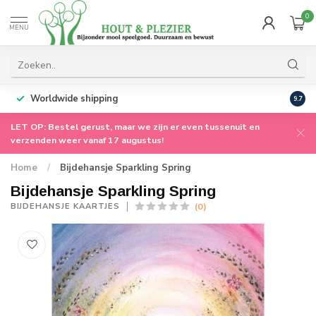
0
MENU
Worldwide shipping
9.7
LET OP: Bestel gerust, maar we zijn er even tussenuit en
verzenden weer vanaf 17 augustus!
Home
/
Bijdehansje Sparkling Spring
Bijdehansje Sparkling Spring
(0)
BIJDEHANSJE KAARTJES