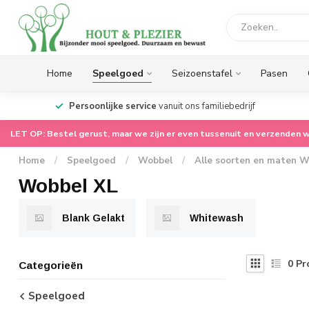
Home
Speelgoed
Seizoenstafel
Pasen
op.
Persoonlijke service
vanuit ons familiebedrijf
LET OP: Bestel gerust, maar we zijn er even tussenuit en verzenden w
Home
/
Speelgoed
/
Wobbel
/
Alle soorten en maten W
Wobbel XL
Blank Gelakt
Whitewash
0
Pr
Categorieën
Speelgoed