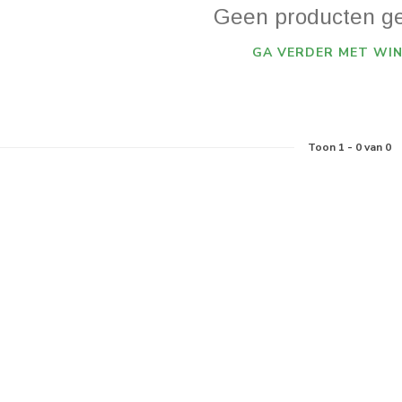
Geen producten g
GA VERDER MET WIN
Toon
1
-
0
van 0