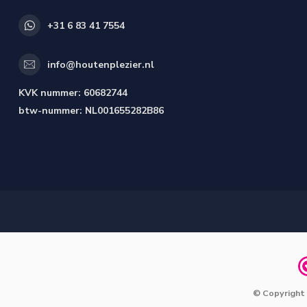
+31 6 83 41 7554
info@houtenplezier.nl
KVK nummer:
60682744
btw-nummer:
NL001655282B86
© Copyright