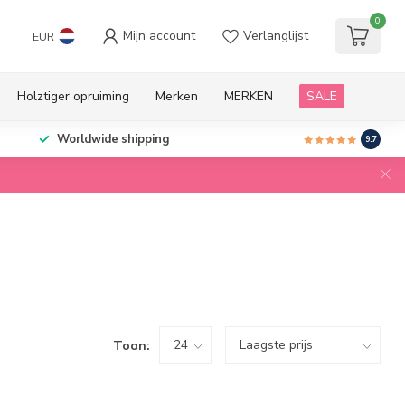
0
Mijn account
Verlanglijst
EUR
Holztiger opruiming
Merken
MERKEN
SALE
Worldwide shipping
9.7
Toon: