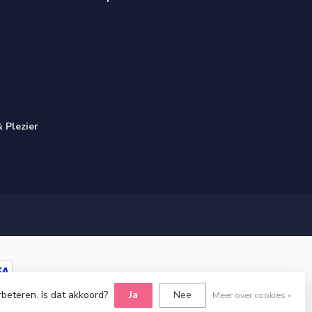
 Plezier
rbeteren. Is dat akkoord?
Ja
Nee
Meer over cookies »
Dyvelopment