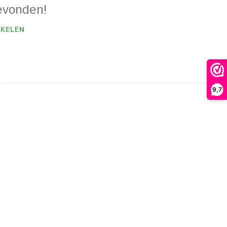
evonden!
KELEN
9,7