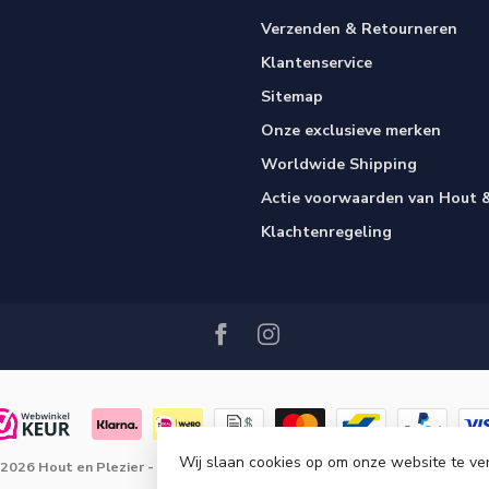
Verzenden & Retourneren
Klantenservice
Sitemap
Onze exclusieve merken
Worldwide Shipping
Actie voorwaarden van Hout &
Klachtenregeling
Wij slaan cookies op om onze website te ve
 2026 Hout en Plezier
- Powered by
Lightspeed
-
Lightspeed design
by