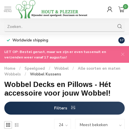
0
MENU
Worldwide shipping
9.7
LET OP: Bestel gerust, maar we zijn er even tussenuit en
verzenden weer vanaf 17 augustus!
Home
/
Speelgoed
/
Wobbel
/
Alle soorten en maten
Wobbels
/
Wobbel Kussens
Wobbel Decks en Pillows - Hét
accessoire voor jouw Wobbel!
Filters