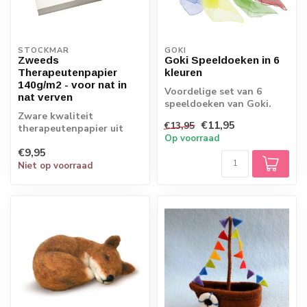
STOCKMAR
GOKI
Zweeds
Goki Speeldoeken in 6
Therapeutenpapier
kleuren
140g/m2 - voor nat in
Voordelige set van 6
nat verven
speeldoeken van Goki.
Zware kwaliteit
Ideaal voor jongleren,
€11,95
€13,95
therapeutenpapier uit
dansen, spelen...
Op voorraad
Zweden, geschikt voor
€9,95
het nat-in-nat schil...
Niet op voorraad