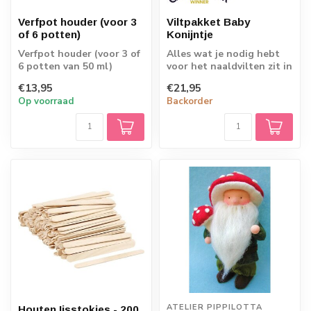
Verfpot houder (voor 3
Viltpakket Baby
of 6 potten)
Konijntje
Verfpot houder (voor 3 of
Alles wat je nodig hebt
6 potten van 50 ml)
voor het naaldvilten zit in
de box! Maak de mooiste
€13,95
€21,95
dier...
Op voorraad
Backorder
ATELIER PIPPILOTTA 
Houten Ijsstokjes - 200