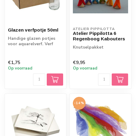
ATELIER PIPPILOTTA 
Glazen verfpotje 50ml
Atelier Pippilotta 6
Handige glazen potjes
Regenboog Kabouters
voor aquarelverf. Verf
Knutselpakket
over na het schilderen?
Dan kan je ...
€1,75
€9,95
Op voorraad
Op voorraad
-14%