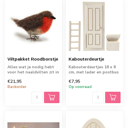
Viltpakket Roodborstje
Kabouterdeurtje
Alles wat je nodig hebt
Kabouterdeurtjes 18 x 8
voor het naaldvilten zit in
cm, met lader en postbus
de box! Maak de mooiste
€21,95
€7,95
dier...
Backorder
Op voorraad