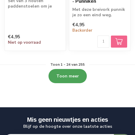
Set van 3 houten
- Punniken
paddenstoelen om je
Met deze breivork punnik
seizoenstafel mee aan te
je zo een eind weg.
kleden. Ook leuk o...
Kinderen vanaf een
€4,95
leeftijd van 5 j...
Backorder
€4,95
Niet op voorraad
Toon
1
-
24
van 255
Toon meer
Mis geen nieuwtjes en acties
Blijf op de hoogte over onze laatste acties