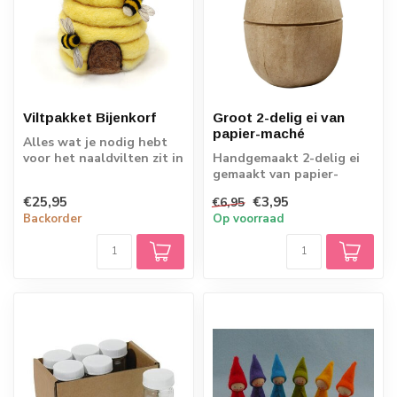
Viltpakket Bijenkorf
Groot 2-delig ei van
papier-maché
Alles wat je nodig hebt
voor het naaldvilten zit in
Handgemaakt 2-delig ei
de box! Maak de mooiste
gemaakt van papier-
dier...
maché
€25,95
€3,95
€6,95
Backorder
Op voorraad