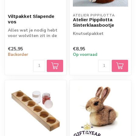
ATELIER PIPPILOTTA 
Viltpakket Slapende
Atelier Pippilotta
vos
Sinterklaasbootje
Alles wat je nodig hebt
Knutselpakket
voor wolvilten zit in de
box! Maak de mooiste
dieren.
€25,95
€8,95
Backorder
Op voorraad