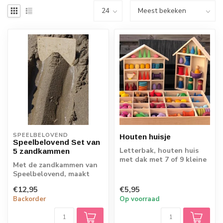
SPEELBELOVEND
Houten huisje
Speelbelovend Set van
Letterbak, houten huis
5 zandkammen
met dak met 7 of 9 kleine
Met de zandkammen van
vakken.Leuk om je houten
Speelbelovend, maakt
poppet...
jouw kind de mooiste
€12,95
€5,95
kunstwerken in d...
Backorder
Op voorraad