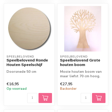
SPEELBELOVEND
SPEELBELOVEND
Speelbelovend Ronde
Speelbelovend Grote
Houten Speelschijf
houten boom
Doorsnede 50 cm
Mooie houten boom van
maar liefst 70 cm hoog.
Leuk om samen met de
€16,95
€27,95
kinderen te v...
Op voorraad
Backorder