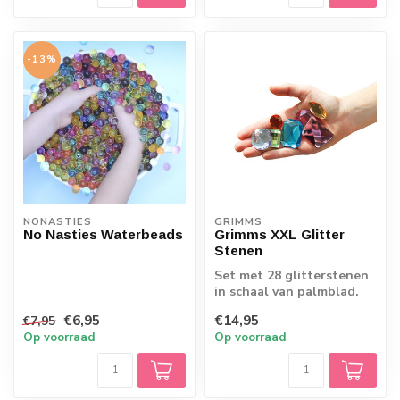
-13%
NONASTIES
GRIMMS
No Nasties Waterbeads
Grimms XXL Glitter
Stenen
Set met 28 glitterstenen
in schaal van palmblad.
Heel leuk voor het
€6,95
€14,95
€7,95
versieren va...
Op voorraad
Op voorraad