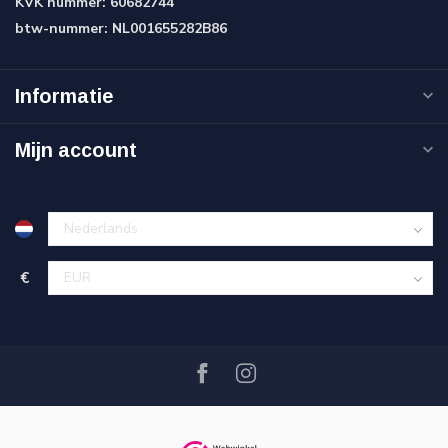
KVK nummer:
60682744
btw-nummer:
NL001655282B86
Informatie
Mijn account
€