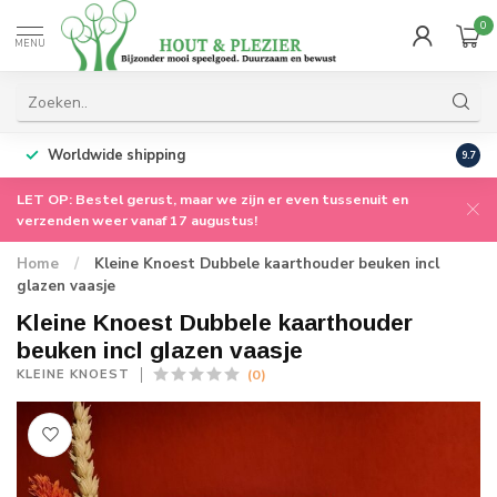
0
MENU
Worldwide shipping
9.7
LET OP: Bestel gerust, maar we zijn er even tussenuit en
verzenden weer vanaf 17 augustus!
Home
/
Kleine Knoest Dubbele kaarthouder beuken incl
glazen vaasje
Kleine Knoest Dubbele kaarthouder
beuken incl glazen vaasje
(0)
KLEINE KNOEST