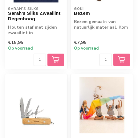
SARAH'S SILKS
GOKI
Sarah's Silks Zwaailint
Bezem
Regenboog
Bezem gemaakt van
Houten staf met zijden
natuurlijk materiaal. Kom
zwaailint in
jij papa en mama helpen
regenboogkleuren.
met schoonm...
€15,95
€7,95
Sarah's Silks magische
Op voorraad
Op voorraad
sta...