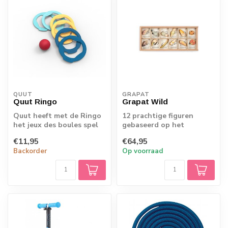
QUUT
GRAPAT
Quut Ringo
Grapat Wild
Quut heeft met de Ringo
12 prachtige figuren
het jeux des boules spel
gebaseerd op het
voor het strand opnieuw
dierenrijk (fauna). Elk
€11,95
€64,95
uitgevo...
'beestje' heeft zi...
Backorder
Op voorraad