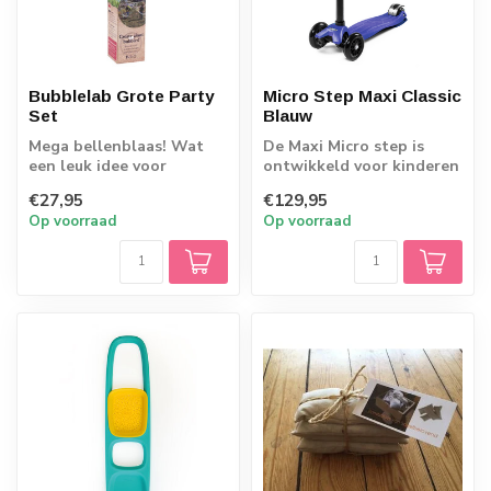
Bubblelab Grote Party
Micro Step Maxi Classic
Set
Blauw
Mega bellenblaas! Wat
De Maxi Micro step is
een leuk idee voor
ontwikkeld voor kinderen
kinderfeestjes!
van 5-12 jaar. Deze stoere
€27,95
€129,95
step h...
Op voorraad
Op voorraad