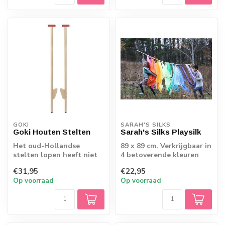
GOKI
SARAH'S SILKS
Goki Houten Stelten
Sarah's Silks Playsilk
Het oud-Hollandse
89 x 89 cm. Verkrijgbaar in
stelten lopen heeft niet
4 betoverende kleuren
alleen een lange traditie,
€31,95
€22,95
maar ook e...
Op voorraad
Op voorraad