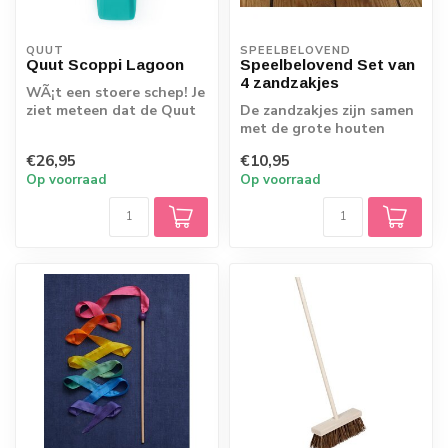
QUUT
SPEELBELOVEND
Quut Scoppi Lagoon
Speelbelovend Set van
4 zandzakjes
WÃ¡t een stoere schep! Je
ziet meteen dat de Quut
De zandzakjes zijn samen
Scoppi in stoer
met de grote houten
donkerblauw ni...
knijpers van
€26,95
€10,95
Speelbelovend ideaal v...
Op voorraad
Op voorraad