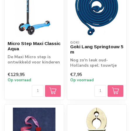
GOKI
Micro Step Maxi Classic
Goki Lang Springtouw 5
Aqua
m
De Maxi Micro step is
Nog zo'n leuk oud-
ontwikkeld voor kinderen
Hollands spel: touwtje
van 5-12 jaar. Deze stoere
springen.
step h...
€129,95
€7,95
Op voorraad
Op voorraad