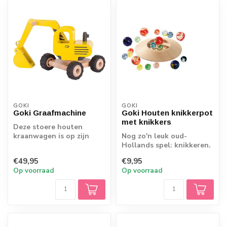
GOKI
GOKI
Goki Graafmachine
Goki Houten knikkerpot
met knikkers
Deze stoere houten
kraanwagen is op zijn
Nog zo'n leuk oud-
plaats op elke
Hollands spel: knikkeren.
bouwplaats in de
Knikkeren is echt van alle
€49,95
€9,95
kinderk...
tijden. M...
Op voorraad
Op voorraad