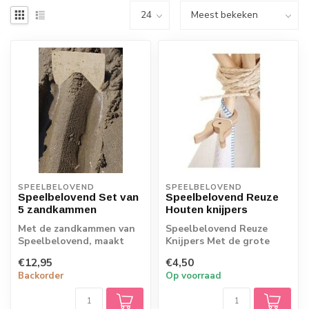
SPEELBELOVEND
SPEELBELOVEND
Speelbelovend Set van
Speelbelovend Reuze
5 zandkammen
Houten knijpers
Met de zandkammen van
Speelbelovend Reuze
Speelbelovend, maakt
Knijpers Met de grote
jouw kind de mooiste
houten knijpers van
€12,95
€4,50
kunstwerken in d...
Speelbelovend, kan...
Backorder
Op voorraad