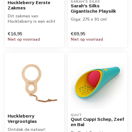
SARAH'S SILKS
Huckleberry Eerste
Sarah's Silks
Zakmes
Gigantische Playsilk
Dit zakmes van
Giga: 275 x 91 cm!
Huckleberry is een echt
"eerste zakmes". Hij is
uitgerust met de ...
€16,95
€69,95
Niet op voorraad
Niet op voorraad
QUUT
Huckleberry
Quut Cuppi Schep, Zeef
Vergrootglas
en Bal
Ontdek de natuur!