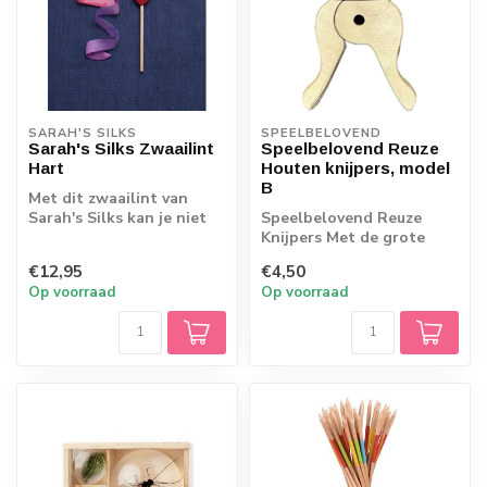
SARAH'S SILKS
SPEELBELOVEND
Sarah's Silks Zwaailint
Speelbelovend Reuze
Hart
Houten knijpers, model
B
Met dit zwaailint van
Sarah's Silks kan je niet
Speelbelovend Reuze
stil blijven staan! Het
Knijpers Met de grote
stimulee...
houten knijpers van
€12,95
€4,50
Speelbelovend, kan...
Op voorraad
Op voorraad