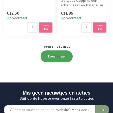
De Quut Cuppi is een
schep, zeef en balspel in
één! Onbegrensde
€12,50
€11,95
mogelijkheden. M...
Op voorraad
Op voorraad
Toon
1
-
24
van 90
Toon meer
Mis geen nieuwtjes en acties
Blijf op de hoogte over onze laatste acties