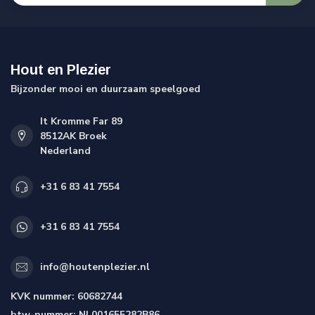
Hout en Plezier
Bijzonder mooi en duurzaam speelgoed
It Kromme Far 89
8512AK Broek
Nederland
+31 6 83 41 7554
+31 6 83 41 7554
info@houtenplezier.nl
KVK nummer:
60682744
btw-nummer:
NL001655282B86