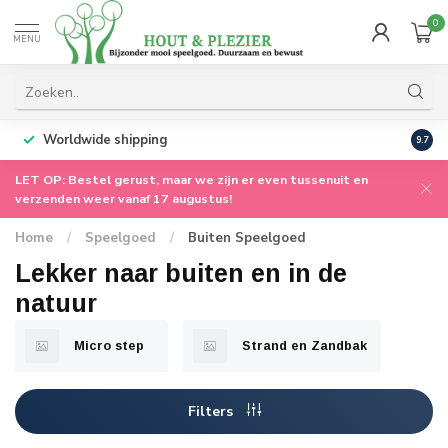
0
MENU
ssenuit voor onze
augustus meteen weer
Persoonlijke service
vanuit ons familiebedr
9.7
LET OP: Bestel gerust, maar we zijn er even tussenuit en
verzenden weer vanaf 17 augustus!
Home
/
Speelgoed
/
Buiten Speelgoed
Lekker naar buiten en in de
natuur
Micro step
Strand en Zandbak
Filters