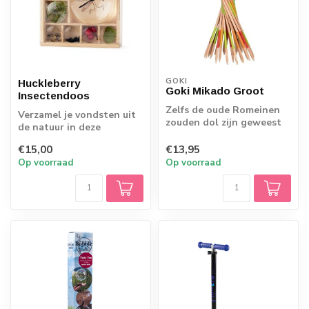
GOKI
Huckleberry
Goki Mikado Groot
Insectendoos
Zelfs de oude Romeinen
Verzamel je vondsten uit
zouden dol zijn geweest
de natuur in deze
op het spel Mikado. En
insectendoos met
nog steeds...
€15,00
€13,95
ingebouwde vergrootg...
Op voorraad
Op voorraad