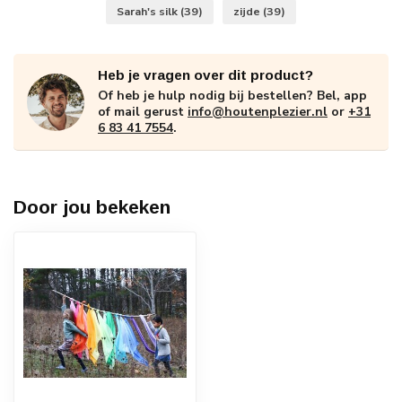
Sarah's silk
(39)
zijde
(39)
Heb je vragen over dit product?
Of heb je hulp nodig bij bestellen? Bel, app
of mail gerust
info@houtenplezier.nl
or
+31
6 83 41 7554
.
Door jou bekeken