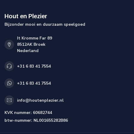
Hout en Plezier
Bijzonder mooi en duurzaam speelgoed
It Kromme Far 89
8512AK Broek
Nederland
+31 6 83 41 7554
+31 6 83 41 7554
info@houtenplezier.nl
KVK nummer:
60682744
btw-nummer:
NL001655282B86