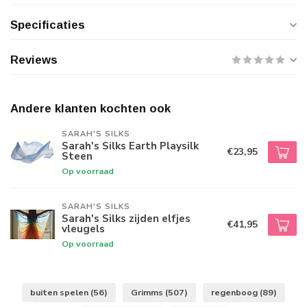
Specificaties
Reviews
Andere klanten kochten ook
SARAH'S SILKS
Sarah's Silks Earth Playsilk
€23,95
Steen
Op voorraad
SARAH'S SILKS
Sarah's Silks zijden elfjes
€41,95
vleugels
Op voorraad
buiten spelen
(56)
Grimms
(507)
regenboog
(89)