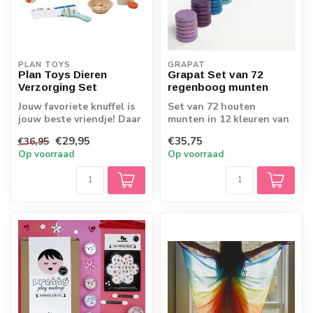
PLAN TOYS
GRAPAT
Plan Toys Dieren
Grapat Set van 72
Verzorging Set
regenboog munten
Jouw favoriete knuffel is
Set van 72 houten
jouw beste vriendje! Daar
munten in 12 kleuren van
wil je natuurlijk het
de regenboog. Leuk bij
€29,95
€35,75
€36,95
allerb...
allerlei fanta...
Op voorraad
Op voorraad