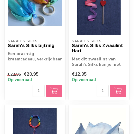
SARAH'S SILKS
SARAH'S SILKS
Sarah's Silks bijtring
Sarah's Silks Zwaailint
Hart
Een prachtig
kraamcadeau, verkrijgbaar
Met dit zwaailint van
in regenboog zijde of
Sarah's Silks kan je niet
zeekleuren!
stil blijven staan! Het
€20,95
€12,95
€22,95
stimulee...
Op voorraad
Op voorraad