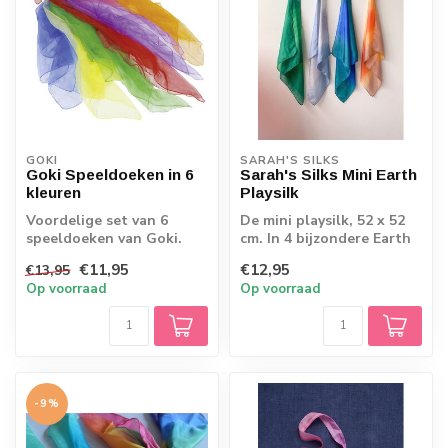
GOKI
SARAH'S SILKS
Goki Speeldoeken in 6
Sarah's Silks Mini Earth
kleuren
Playsilk
Voordelige set van 6
De mini playsilk, 52 x 52
speeldoeken van Goki.
cm. In 4 bijzondere Earth
Ideaal voor jongleren,
tinten
€11,95
€12,95
€13,95
dansen, spelen...
Op voorraad
Op voorraad
-9%