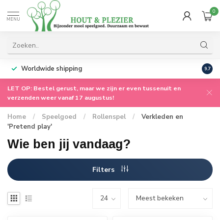
0
MENU
Worldwide shipping
9.7
LET OP: Bestel gerust, maar we zijn er even tussenuit en
verzenden weer vanaf 17 augustus!
Home
/
Speelgoed
/
Rollenspel
/
Verkleden en
'Pretend play'
Wie ben jij vandaag?
Filters