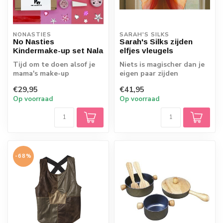
NONASTIES
SARAH'S SILKS
No Nasties
Sarah's Silks zijden
Kindermake-up set Nala
elfjes vleugels
Tijd om te doen alsof je
Niets is magischer dan je
mama's make-up
eigen paar zijden
probeert, volledig
vleugels! Met deze voel je
€29,95
€41,95
natuurlijk!
je zweven...
Op voorraad
Op voorraad
-68%