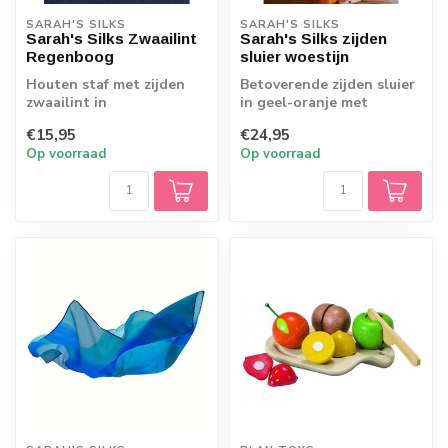
SARAH'S SILKS
SARAH'S SILKS
Sarah's Silks Zwaailint
Sarah's Silks zijden
Regenboog
sluier woestijn
Houten staf met zijden
Betoverende zijden sluier
zwaailint in
in geel-oranje met
regenboogkleuren.
bijpassende linten. Deze
€15,95
€24,95
Sarah's Silks magische
tovert je ...
Op voorraad
Op voorraad
sta...