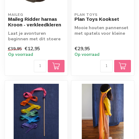
MAILEG
PLAN TOYS
Maileg Ridder harnas
Plan Toys Kookset
Kroon - verkleedkleren
Mooie houten pannenset
Laat je avonturen
met spatels voor kleine
beginnen met dit stoere
keukenprinsen en -
ridderharnas van Maileg.
prinsessen. Pas...
€12,95
€29,95
€39,95
Ontworpen met...
Op voorraad
Op voorraad