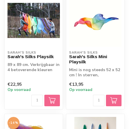
SARAH'S SILKS
SARAH'S SILKS
Sarah's Silks Playsilk
Sarah's Silks Mini
Playsilk
89 x 89 cm. Verkrijgbaar in
4 betoverende kleuren
Mini is nog steeds 52 x 52
cm ! In sterren,
regenboog of zee tinten.
€22,95
€13,95
Op voorraad
Op voorraad
-14%