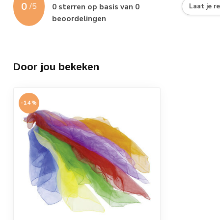
0
/
5
0
sterren op basis van
0
Laat je r
beoordelingen
Door jou bekeken
-14%