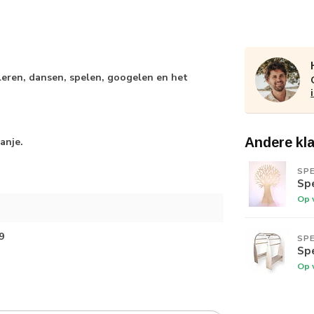
leren, dansen, spelen, googelen en het
Andere kl
anje.
SP
Sp
Op 
9
SP
Sp
Op 