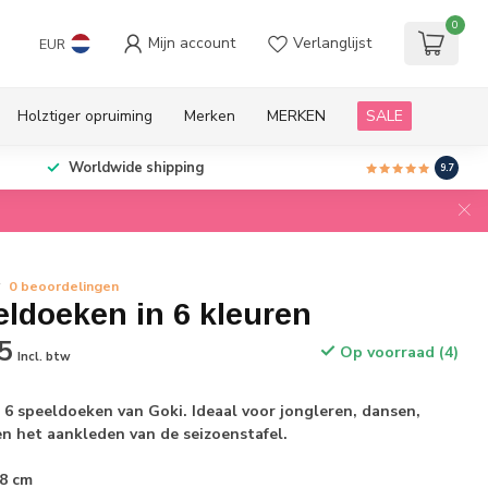
0
Mijn account
Verlanglijst
EUR
Holztiger opruiming
Merken
MERKEN
SALE
Worldwide shipping
9.7
0 beoordelingen
ldoeken in 6 kleuren
5
Op voorraad (4)
Incl. btw
 6 speeldoeken van Goki. Ideaal voor jongleren, dansen,
en het aankleden van de seizoenstafel.
68 cm