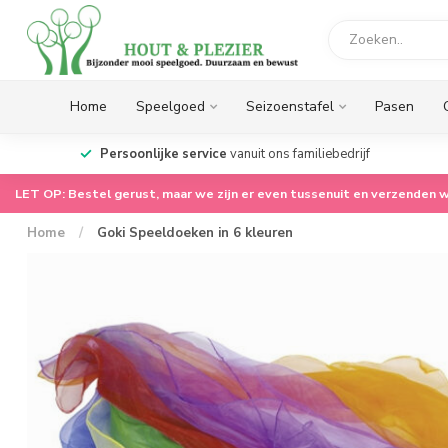
Home
Speelgoed
Seizoenstafel
Pasen
op.
Persoonlijke service
vanuit ons familiebedrijf
LET OP: Bestel gerust, maar we zijn er even tussenuit en verzenden w
Home
/
Goki Speeldoeken in 6 kleuren