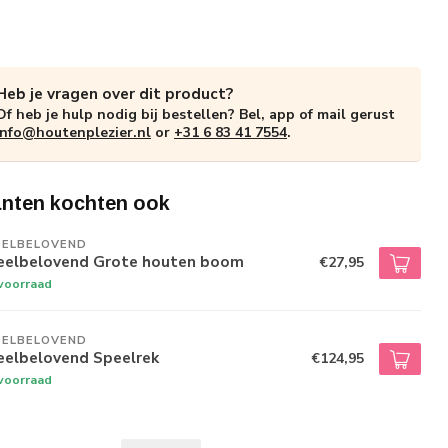
Heb je vragen over dit product?
Of heb je hulp nodig bij bestellen? Bel, app of mail gerust
info@houtenplezier.nl
or
+31 6 83 41 7554
.
anten kochten ook
EELBELOVEND
eelbelovend Grote houten boom
€27,95
voorraad
EELBELOVEND
eelbelovend Speelrek
€124,95
voorraad