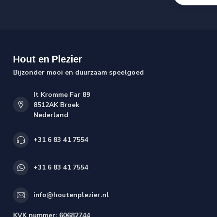
Hout en Plezier
Bijzonder mooi en duurzaam speelgoed
It Kromme Far 89
8512AK Broek
Nederland
+31 6 83 41 7554
+31 6 83 41 7554
info@houtenplezier.nl
KVK nummer:
60682744