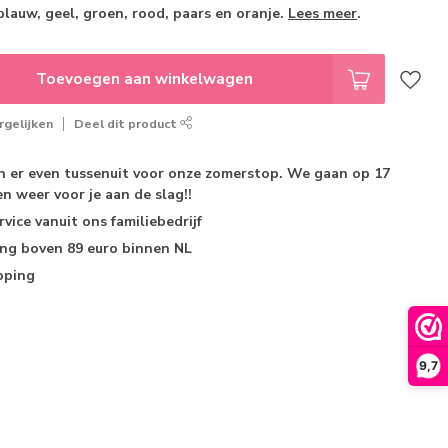
 blauw, geel, groen, rood, paars en oranje.
Lees meer
.
Toevoegen aan winkelwagen
gelijken
Deel dit product
jn er even tussenuit voor onze zomerstop. We gaan op 17
n weer voor je aan de slag!!
rvice
vanuit ons familiebedrijf
ing
boven 89 euro binnen NL
pping
9,7