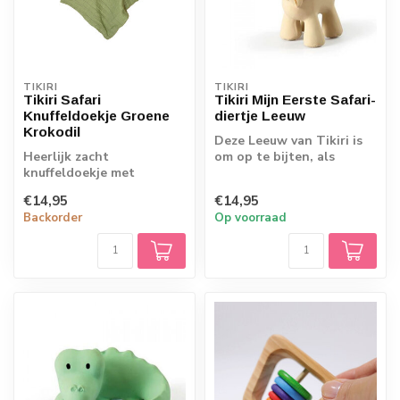
TIKIRI
TIKIRI
Tikiri Safari
Tikiri Mijn Eerste Safari-
Knuffeldoekje Groene
diertje Leeuw
Krokodil
Deze Leeuw van Tikiri is
Heerlijk zacht
om op te bijten, als
knuffeldoekje met
rammelaar en om mee in
bijtfiguurtje van 100%
bad te neme...
€14,95
€14,95
natuurlijk rubber. Het z...
Backorder
Op voorraad