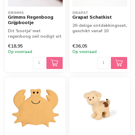
GRIMMS
GRAPAT
Grimms Regenboog
Grapat Schatkist
Grijpbootje
20-delige ontdekkingsset,
Dit 'bootje' met
geschikt vanaf 10
regenboog zeil nodigt uit
maanden
om te pakken. De kralen
€18,95
€36,05
voelen fijn a...
Op voorraad
Op voorraad