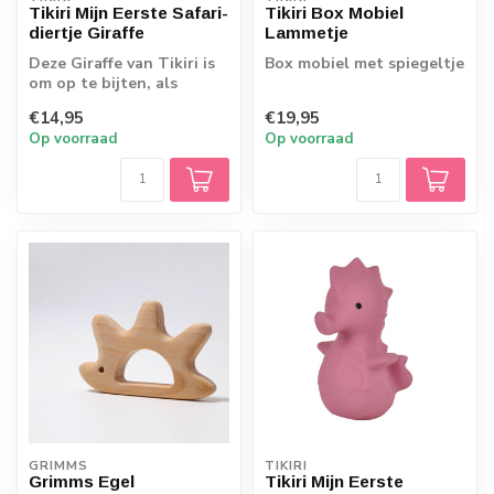
Tikiri Mijn Eerste Safari-
Tikiri Box Mobiel
diertje Giraffe
Lammetje
Deze Giraffe van Tikiri is
Box mobiel met spiegeltje
om op te bijten, als
rammelaar en om mee in
€14,95
€19,95
bad te ne...
Op voorraad
Op voorraad
GRIMMS
TIKIRI
Grimms Egel
Tikiri Mijn Eerste