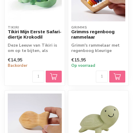
TIKIRI
GRIMMS
Tikiri Mijn Eerste Safari-
Grimms regenboog
diertje Krokodil
rammelaar
Deze Leeuw van Tikiri is
Grimm's rammelaar met
om op te bijten, als
regenboog kleurige
rammelaar en om mee in
schijfjes, die zachtjes
€14,95
€15,95
bad te neme...
rammelen als je...
Backorder
Op voorraad