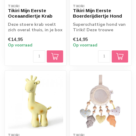
TIKIRI
TIKIRI
Tikiri Mijn Eerste
Tikiri Mijn Eerste
Oceaandiertje Krab
Boerderijdiertje Hond
Deze stoere krab voelt
Superschattige hond van
zich overal thuis, in je box
Tiriki! Deze trouwe
én in bad! De
viervoeter gaat graag
€14,95
€14,95
oceaandiertjes...
overal met je ...
Op voorraad
Op voorraad
TIKIRI
TIKIRI