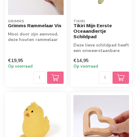
GRIMMS
TIKIRI
Grimms Rammelaar Vis
Tikiri Mijn Eerste
Oceaandiertje
Mooi door zijn eenvoud,
Schildpad
deze houten rammelaar
van Grimm's. Het
Deze lieve schildpad heeft
prachtige gladde ...
een onweerstaanbare
glimlach! Hij gaat graag
€19,95
€14,95
met je m...
Op voorraad
Op voorraad