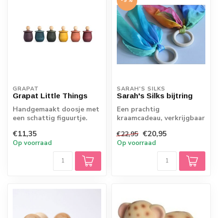
-9%
GRAPAT
SARAH'S SILKS
Grapat Little Things
Sarah's Silks bijtring
Handgemaakt doosje met
Een prachtig
een schattig figuurtje.
kraamcadeau, verkrijgbaar
Ligt heerlijk in het
in regenboog zijde of
€11,35
€20,95
€22,95
kinderhandje...
zeekleuren!
Op voorraad
Op voorraad