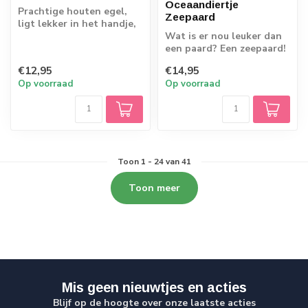
Oceaandiertje
Prachtige houten egel,
Zeepaard
ligt lekker in het handje,
veilig om in te bijten.
Wat is er nou leuker dan
een paard? Een zeepaard!
Hij voelt zich niet alleen
€12,95
€14,95
thu...
Op voorraad
Op voorraad
Toon
1
-
24
van 41
Toon meer
Mis geen nieuwtjes en acties
Blijf op de hoogte over onze laatste acties