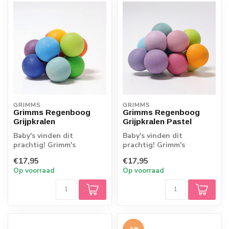
GRIMMS
GRIMMS
Grimms Regenboog
Grimms Regenboog
Grijpkralen
Grijpkralen Pastel
Baby's vinden dit
Baby's vinden dit
prachtig! Grimm's
prachtig! Grimm's
grijpkralen in de kleuren
grijpkralen in de pastel
€17,95
€17,95
van de regenboog. ...
kleuren van de rege...
Op voorraad
Op voorraad