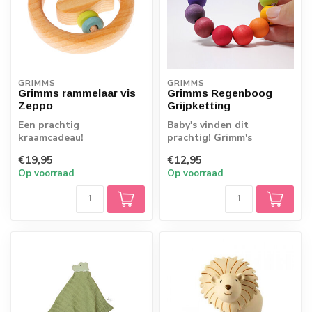
GRIMMS
GRIMMS
Grimms rammelaar vis
Grimms Regenboog
Zeppo
Grijpketting
Een prachtig
Baby's vinden dit
kraamcadeau!
prachtig! Grimm's
grijpketting in de kleuren
€19,95
€12,95
van de regenboog....
Op voorraad
Op voorraad