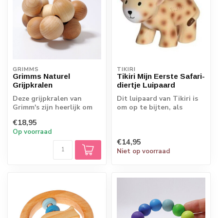
GRIMMS
TIKIRI
Grimms Naturel
Tikiri Mijn Eerste Safari-
Grijpkralen
diertje Luipaard
Deze grijpkralen van
Dit luipaard van Tikiri is
Grimm's zijn heerlijk om
om op te bijten, als
vast te pakken voor
rammelaar en om mee in
€18,95
baby's. De kra...
bad te ne...
Op voorraad
€14,95
Niet op voorraad