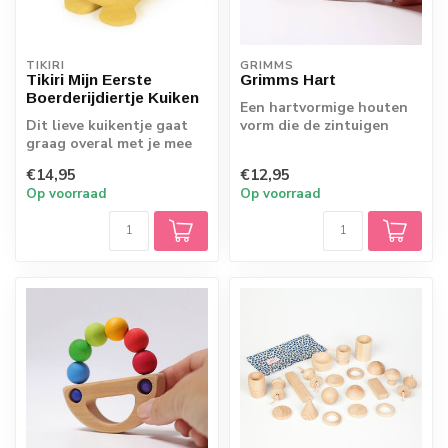
TIKIRI
GRIMMS
Tikiri Mijn Eerste
Grimms Hart
Boerderijdiertje Kuiken
Een hartvormige houten
Dit lieve kuikentje gaat
vorm die de zintuigen
graag overal met je mee
prikkelt. Het gebruikte
naartoe, zelfs mee in bad!
elzenhout g...
€14,95
€12,95
De b...
Op voorraad
Op voorraad