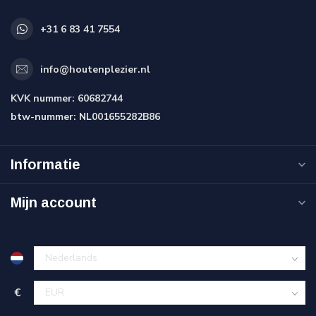
+31 6 83 41 7554
info@houtenplezier.nl
KVK nummer:
60682744
btw-nummer:
NL001655282B86
Informatie
Mijn account
€