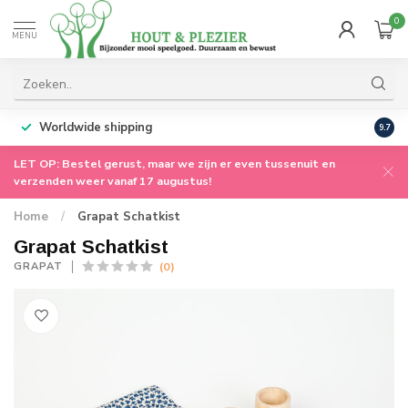
0
MENU
Worldwide shipping
9.7
LET OP: Bestel gerust, maar we zijn er even tussenuit en
verzenden weer vanaf 17 augustus!
Home
/
Grapat Schatkist
Grapat Schatkist
(0)
GRAPAT