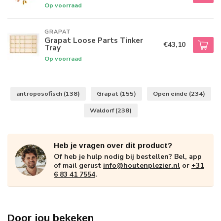
Op voorraad
GRAPAT
Grapat Loose Parts Tinker
€43,10
Tray
Op voorraad
antroposofisch
(138)
Grapat
(155)
Open einde
(234)
Waldorf
(238)
Heb je vragen over dit product?
Of heb je hulp nodig bij bestellen? Bel, app
of mail gerust
info@houtenplezier.nl
or
+31
6 83 41 7554
.
Door jou bekeken