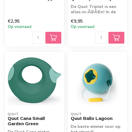
De Quut Triplet is een
alles-in-Ã©Ã©n! In de
zandbak, op het strand,
€2,95
€9,95
lekker in h...
Op voorraad
Op voorraad
QUUT
QUUT
Quut Cana Small
Quut Ballo Lagoon
Garden Green
De beste emmer voor op
De Quut Cana gieter
het strand!