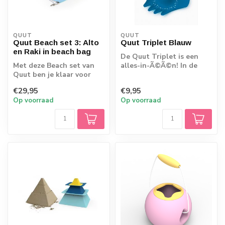
QUUT
QUUT
Quut Beach set 3: Alto
Quut Triplet Blauw
en Raki in beach bag
De Quut Triplet is een
Met deze Beach set van
alles-in-Ã©Ã©n! In de
Quut ben je klaar voor
zandbak, op het strand,
het strand! Een Alto en
lekker in h...
€29,95
€9,95
Raki in ee...
Op voorraad
Op voorraad