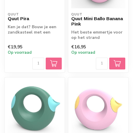
QUUT
QUUT
Quut Pira
Quut Mini Ballo Banana
Pink
Ken je dat? Bouw je een
zandkasteel met een
Het beste emmertje voor
emmer, valt de bovenkant
op het strand
er af zodra...
€19,95
€16,95
Op voorraad
Op voorraad