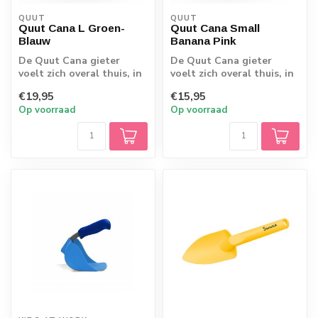
QUUT
QUUT
Quut Cana L Groen-
Quut Cana Small
Blauw
Banana Pink
De Quut Cana gieter
De Quut Cana gieter
voelt zich overal thuis, in
voelt zich overal thuis, in
bad, tuin of op het
bad, tuin of op het
€19,95
€15,95
strand! Spro...
strand! Spro...
Op voorraad
Op voorraad