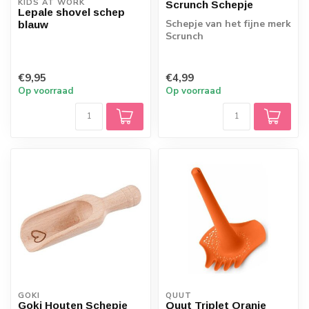
KIDS AT WORK
Scrunch Schepje
Lepale shovel schep
Schepje van het fijne merk
blauw
Scrunch
€9,95
€4,99
Op voorraad
Op voorraad
GOKI
QUUT
Goki Houten Schepje
Quut Triplet Oranje