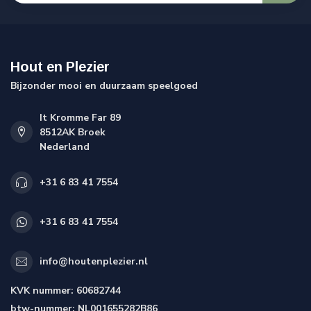
Hout en Plezier
Bijzonder mooi en duurzaam speelgoed
It Kromme Far 89
8512AK Broek
Nederland
+31 6 83 41 7554
+31 6 83 41 7554
info@houtenplezier.nl
KVK nummer:
60682744
btw-nummer:
NL001655282B86