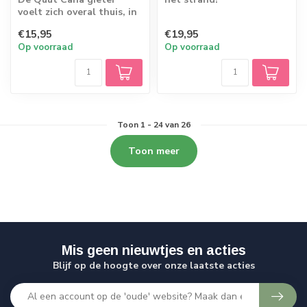
voelt zich overal thuis, in
bad, tuin of op het
€15,95
€19,95
strand! Spro...
Op voorraad
Op voorraad
Toon
1
-
24
van 26
Toon meer
Mis geen nieuwtjes en acties
Blijf op de hoogte over onze laatste acties