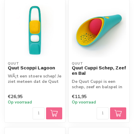
QUUT
QUUT
Quut Scoppi Lagoon
Quut Cuppi Schep, Zeef
en Bal
WÃ¡t een stoere schep! Je
ziet meteen dat de Quut
De Quut Cuppi is een
Scoppi in stoer
schep, zeef en balspel in
donkerblauw ni...
één! Onbegrensde
€26,95
€11,95
mogelijkheden. M...
Op voorraad
Op voorraad