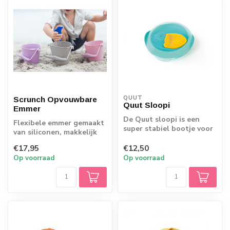
QUUT
Scrunch Opvouwbare
Quut Sloopi
Emmer
De Quut sloopi is een
Flexibele emmer gemaakt
super stabiel bootje voor
van siliconen, makkelijk
in bad Ã©n op het strand.
opvouwbaar.
Via de...
€17,95
€12,50
Op voorraad
Op voorraad