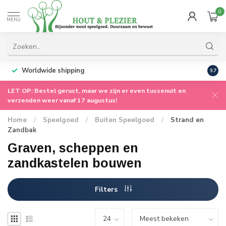
0
MENU
Worldwide shipping
9.7
LET OP: Bestel gerust, maar we zijn er even tussenuit en
verzenden weer vanaf 17 augustus!
Home
/
Speelgoed
/
Buiten Speelgoed
/
Strand en
Zandbak
Graven, scheppen en
zandkastelen bouwen
Filters