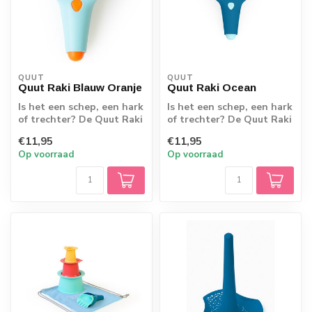
QUUT
QUUT
Quut Raki Blauw Oranje
Quut Raki Ocean
Is het een schep, een hark
Is het een schep, een hark
of trechter? De Quut Raki
of trechter? De Quut Raki
is het allemaal! De twee
is het allemaal! De twee
€11,95
€11,95
de...
de...
Op voorraad
Op voorraad