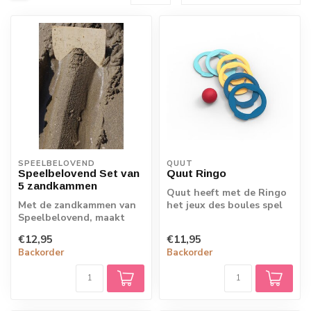
SPEELBELOVEND
QUUT
Speelbelovend Set van
Quut Ringo
5 zandkammen
Quut heeft met de Ringo
Met de zandkammen van
het jeux des boules spel
Speelbelovend, maakt
voor het strand opnieuw
jouw kind de mooiste
uitgevo...
€12,95
€11,95
kunstwerken in d...
Backorder
Backorder