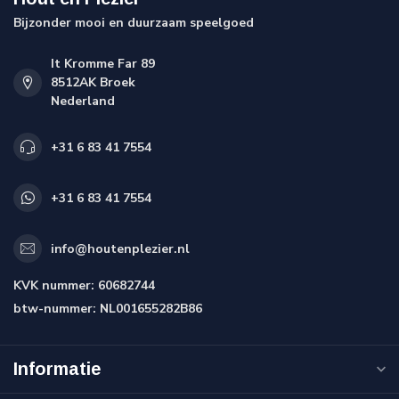
Bijzonder mooi en duurzaam speelgoed
It Kromme Far 89
8512AK Broek
Nederland
+31 6 83 41 7554
+31 6 83 41 7554
info@houtenplezier.nl
KVK nummer:
60682744
btw-nummer:
NL001655282B86
Informatie