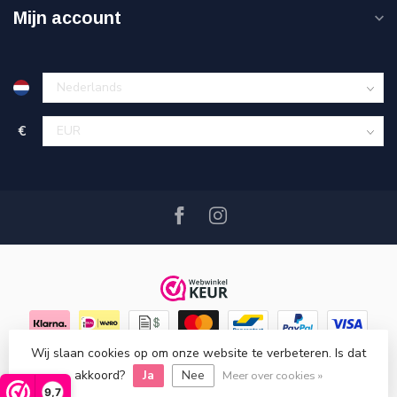
Mijn account
€
Wij slaan cookies op om onze website te verbeteren. Is dat
© Copyright 2026 Hout en Plezier
- Powered by
Lightspeed
-
akkoord?
Ja
Nee
Lightspeed design
by
Dyvelopment
Meer over cookies »
9,7