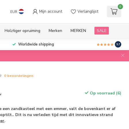
0
Mijn account
Verlanglijst
EUR
Holztiger opruiming
Merken
MERKEN
SALE
ratis verzending
boven 89 euro binnen NL
9.7
0 beoordelingen
Op voorraad (6)
w
e een zandkasteel met een emmer, valt de bovenkant er af
ptilt.. Dit is nu verleden tijd met dit innovatieve strand
er
.