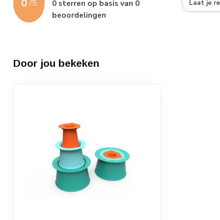
0
/
5
0
sterren op basis van
0
Laat je r
beoordelingen
Door jou bekeken