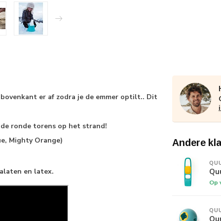
bovenkant er af zodra je de emmer optilt.. Dit
de ronde torens op het strand!
ue, Mighty Orange)
Andere kl
QU
Qu
talaten en latex.
Op 
QU
Qu