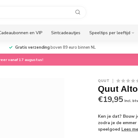
Cadeaubonnen en VIP
Sintcadeautjes
Speeltips per leeftijd
Persoonlijke service
vanuit ons familiebedrijf
G
eer vanaf 17 augustus!
QUUT
Quut Alto
€19,95
Incl. bt
Ken je dat? Bouw j
zodra je de emmer o
speelgoed
Lees me