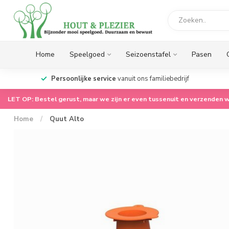
Home
Speelgoed
Seizoenstafel
Pasen
LET OP: Wij zijn er even tussenuit voor onze zomerstop.
We gaan op 17 augustus meteen weer voor je aan de
slag!!
LET OP: Bestel gerust, maar we zijn er even tussenuit en verzenden w
Home
/
Quut Alto