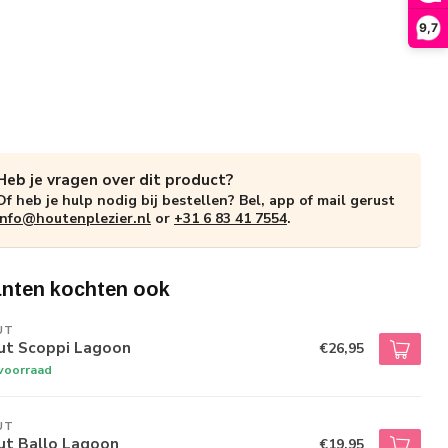
9,7
Heb je vragen over dit product?
Of heb je hulp nodig bij bestellen? Bel, app of mail gerust
info@houtenplezier.nl
or
+31 6 83 41 7554
.
anten kochten ook
UT
ut Scoppi Lagoon
€26,95
voorraad
UT
ut Ballo Lagoon
€19,95