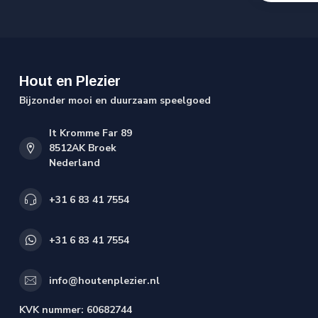
Hout en Plezier
Bijzonder mooi en duurzaam speelgoed
It Kromme Far 89
8512AK Broek
Nederland
+31 6 83 41 7554
+31 6 83 41 7554
info@houtenplezier.nl
KVK nummer:
60682744