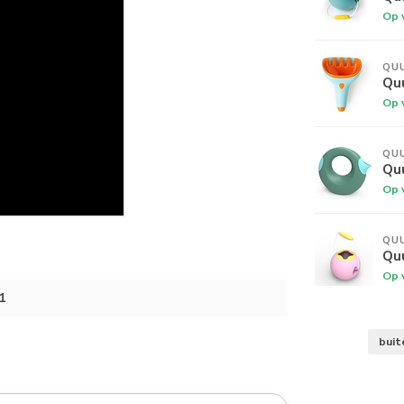
Op 
QU
Qu
Op 
QU
Qu
Op 
QU
Quu
Op 
1
buit