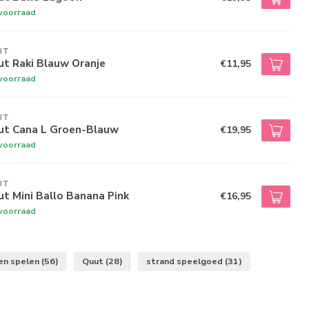
voorraad
UT
ut Raki Blauw Oranje
€11,95
voorraad
UT
ut Cana L Groen-Blauw
€19,95
voorraad
UT
t Mini Ballo Banana Pink
€16,95
voorraad
en spelen
(56)
Quut
(28)
strand speelgoed
(31)