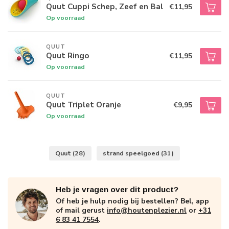
Quut Cuppi Schep, Zeef en Bal
€11,95
Op voorraad
QUUT
Quut Ringo
€11,95
Op voorraad
QUUT
Quut Triplet Oranje
€9,95
Op voorraad
Quut
(28)
strand speelgoed
(31)
Heb je vragen over dit product?
Of heb je hulp nodig bij bestellen? Bel, app
of mail gerust
info@houtenplezier.nl
or
+31
6 83 41 7554
.