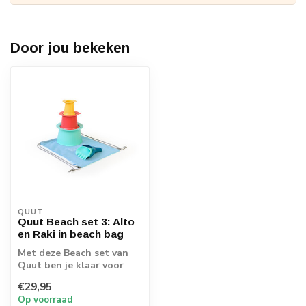
Door jou bekeken
QUUT
Quut Beach set 3: Alto
en Raki in beach bag
Met deze Beach set van
Quut ben je klaar voor
het strand! Een Alto en
€29,95
Raki in ee...
Op voorraad