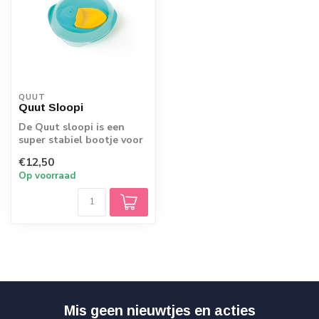
QUUT
Quut Sloopi
De Quut sloopi is een
super stabiel bootje voor
in bad Ã©n op het strand.
€12,50
Via de...
Op voorraad
Mis geen nieuwtjes en acties