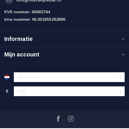
info@houtenplezier.nl
KVK nummer:
60682744
btw-nummer:
NL001655282B86
Informatie
Mijn account
€