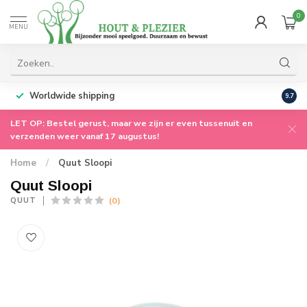
0
MENU
Worldwide shipping
9.7
LET OP: Bestel gerust, maar we zijn er even tussenuit en
verzenden weer vanaf 17 augustus!
Home
/
Quut Sloopi
Quut Sloopi
(0)
QUUT