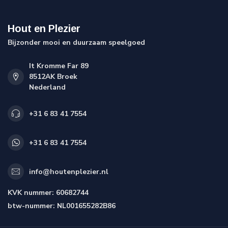
Hout en Plezier
Bijzonder mooi en duurzaam speelgoed
It Kromme Far 89
8512AK Broek
Nederland
+31 6 83 41 7554
+31 6 83 41 7554
info@houtenplezier.nl
KVK nummer:
60682744
btw-nummer:
NL001655282B86