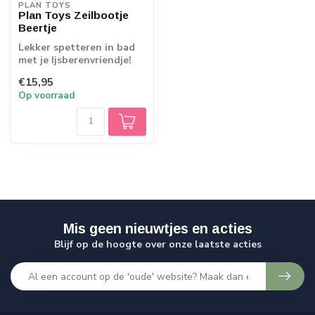
PLAN TOYS
Plan Toys Zeilbootje
Beertje
Lekker spetteren in bad
met je Ijsberenvriendje!
Hij stapt het liefste in het
€15,95
bo...
Op voorraad
Mis geen nieuwtjes en acties
Blijf op de hoogte over onze laatste acties