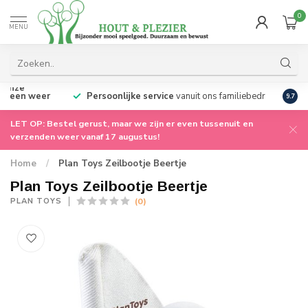
0
MENU
LET OP: Wij zijn er even tussenuit voor onze
zomerstop. We gaan op 17 augustus meteen weer
Perso
9.7
voor je aan de slag!!
LET OP: Bestel gerust, maar we zijn er even tussenuit en
verzenden weer vanaf 17 augustus!
Home
/
Plan Toys Zeilbootje Beertje
Plan Toys Zeilbootje Beertje
(0)
PLAN TOYS