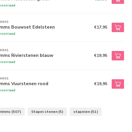
voorraad
IMMS
imms Bouwset Edelsteen
€17,95
voorraad
IMMS
imms Rivierstenen blauw
€19,95
voorraad
IMMS
imms Vuurstenen rood
€19,95
voorraad
rimms
(507)
Stapel stenen
(5)
stapelen
(51)