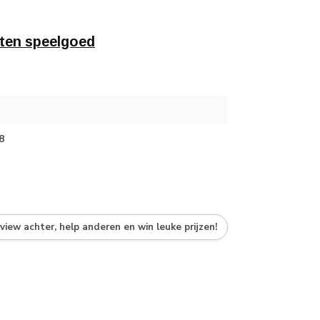
ten speelgoed
8
eview achter, help anderen en win leuke prijzen!