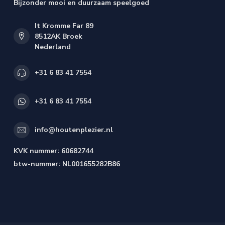
Bijzonder mooi en duurzaam speelgoed
It Kromme Far 89
8512AK Broek
Nederland
+31 6 83 41 7554
+31 6 83 41 7554
info@houtenplezier.nl
KVK nummer:
60682744
btw-nummer:
NL001655282B86