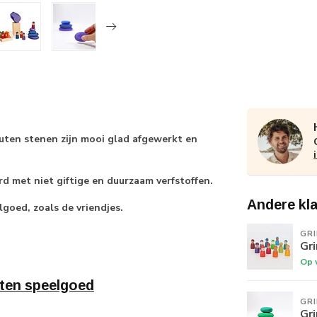
uten stenen zijn mooi glad afgewerkt en
d met niet giftige en duurzaam verfstoffen.
Andere kl
goed, zoals de vriendjes.
GR
Gr
Op 
ten speelgoed
GR
Gr