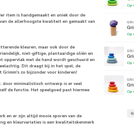
Op 
der item is handgemaakt en uniek door de
 van de allerhoogste kwaliteit en gemaakt van
GR
Gr
Op 
tterende kleuren, maar ook door de
GR
endelijk, niet-giftige, plantaardige oliën en
Gr
het oppervlak met de hand wordt geschuurd en
Op 
elachtig. Dit draagt bij in het spel, de
t Grimm's zo bijzonder voor kinderen!
GR
door minimalistisch ontwerp is er veel
Gr
zelf de functie. Het speelgoed past hiermee
Op 
G
k en er zijn altijd mooie sporen van de
ing en kleurvariaties is een kwaliteitskenmerk