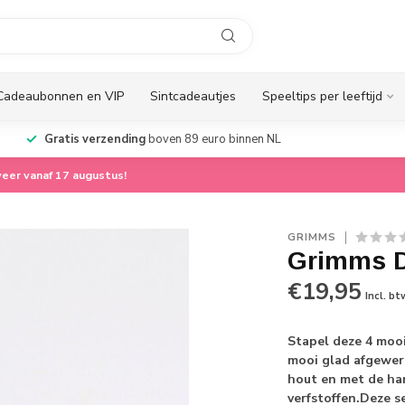
Cadeaubonnen en VIP
Sintcadeautjes
Speeltips per leeftijd
Gratis verzending
boven 89 euro binnen NL
eer vanaf 17 augustus!
GRIMMS
Grimms D
€19,95
Incl. bt
Stapel deze 4 mooi
mooi glad afgewerk
hout en met de ha
verfstoffen.Deze s