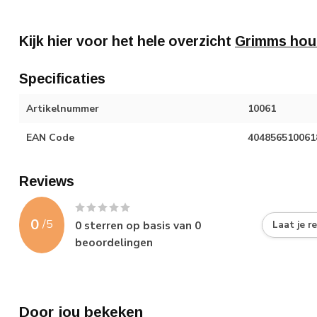
Kijk hier voor het hele overzicht
Grimms hou
Specificaties
Artikelnummer
10061
EAN Code
404856510061
Reviews
0
/
5
0
sterren op basis van
0
Laat je r
beoordelingen
Door jou bekeken