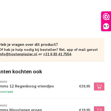
9,7
Heb je vragen over dit product?
Of heb je hulp nodig bij bestellen? Bel, app of mail gerust
info@houtenplezier.nl
or
+31 6 83 41 7554
.
anten kochten ook
IMMS
imms 12 Regenboog vriendjes
€39,95
voorraad
IMMS
imms Mosstenen groen
€19,95