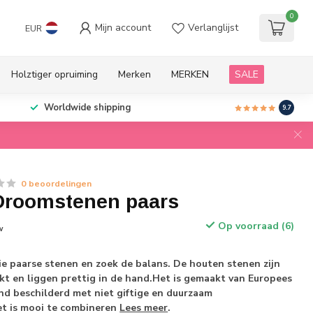
0
Mijn account
Verlanglijst
EUR
Holztiger opruiming
Merken
MERKEN
SALE
Worldwide shipping
9.7
0 beoordelingen
roomstenen paars
Op voorraad (6)
w
e paarse stenen en zoek de balans. De houten stenen zijn
t en liggen prettig in de hand.Het is gemaakt van Europees
nd beschilderd met niet giftige en duurzaam
et is mooi te combineren
Lees meer
.