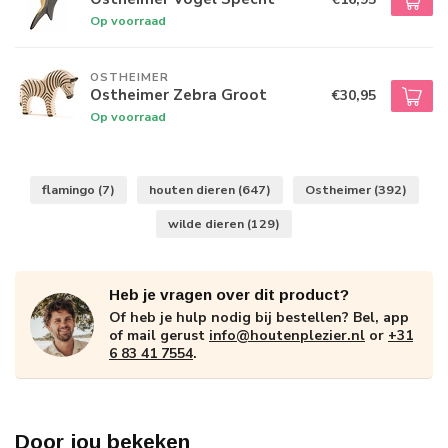
Op voorraad
OSTHEIMER
Ostheimer Zebra Groot
€30,95
Op voorraad
flamingo
(7)
houten dieren
(647)
Ostheimer
(392)
wilde dieren
(129)
Heb je vragen over dit product?
Of heb je hulp nodig bij bestellen? Bel, app
of mail gerust
info@houtenplezier.nl
or
+31
6 83 41 7554
.
Door jou bekeken