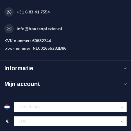
+31 6 83 41 7554
info@houtenplezier.nl
KVK nummer:
60682744
btw-nummer:
NL001655282B86
Informatie
Mijn account
€