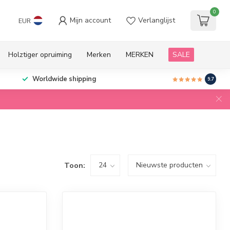
0
Mijn account
Verlanglijst
EUR
Holztiger opruiming
Merken
MERKEN
SALE
Worldwide shipping
9.7
Toon: