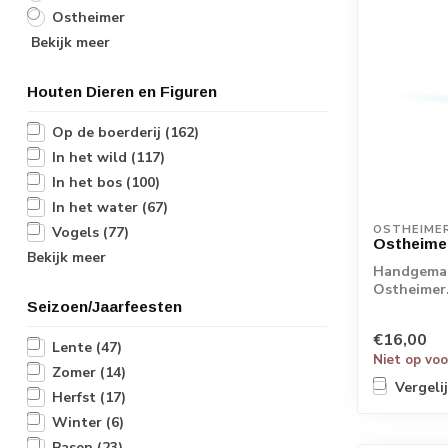
Ostheimer
Bekijk meer
Houten Dieren en Figuren
Op de boerderij
(162)
In het wild
(117)
In het bos
(100)
In het water
(67)
OSTHEIME
Vogels
(77)
Ostheime
Bekijk meer
Handgemaa
Ostheimer.
Seizoen/Jaarfeesten
€16,00
Lente
(47)
Niet op vo
Zomer
(14)
Vergeli
Herfst
(17)
Winter
(6)
Pasen
(23)