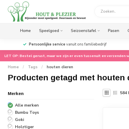
Home
Speelgoed
Seizoenstafel
Pasen
op.
Persoonlijke service
vanuit ons familiebedrijf
LET OP: Bestel gerust, maar we zijn er even tussenuit en verzenden w
Home
/
Tags
/
houten dieren
Producten getagd met houten 
584
Merken
Alle merken
Bumbu Toys
Goki
Holztiger