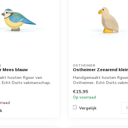
R
OSTHEIMER
r Mees blauw
Ostheimer Zeearend klei
kt houten figuur van
Handgemaakt houten figuur
 Echt Duits vakmanschap.
Ostheimer. Echt Duits vak
€15,95
Op voorraad
orraad
Vergelijk
jk