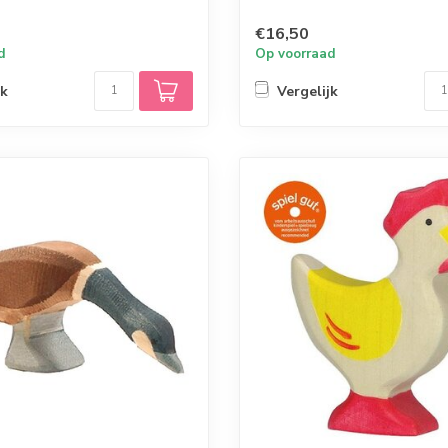
3,5 x 3 x 2 cm
€16,50
d
Op voorraad
jk
Vergelijk