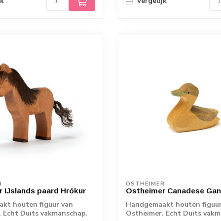
jk
Vergelijk
R
OSTHEIMER
 IJslands paard Hrókur
Ostheimer Canadese Gans
kt houten figuur van
Handgemaakt houten figuur
 Echt Duits vakmanschap.
Ostheimer. Echt Duits vak