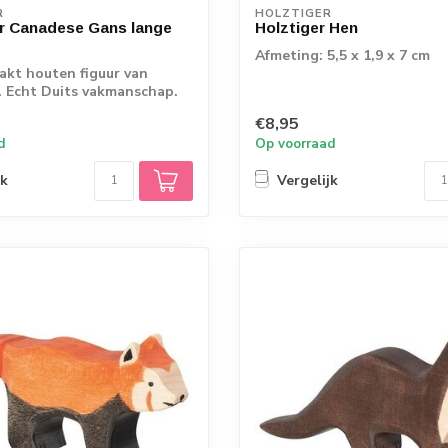
R
HOLZTIGER
r Canadese Gans lange
Holztiger Hen
Afmeting: 5,5 x 1,9 x 7 cm
kt houten figuur van
 Echt Duits vakmanschap.
€8,95
d
Op voorraad
jk
Vergelijk