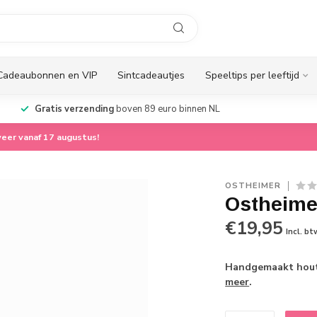
Cadeaubonnen en VIP
Sintcadeautjes
Speeltips per leeftijd
Gratis verzending
boven 89 euro binnen NL
eer vanaf 17 augustus!
OSTHEIMER
Ostheime
€19,95
Incl. bt
Handgemaakt houte
meer
.