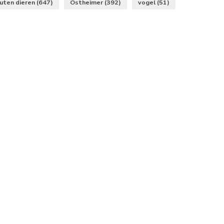
uten dieren
(647)
Ostheimer
(392)
vogel
(51)