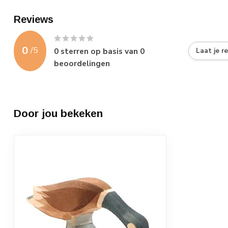
Reviews
0
/
5
0
sterren op basis van
0
Laat je r
beoordelingen
Door jou bekeken