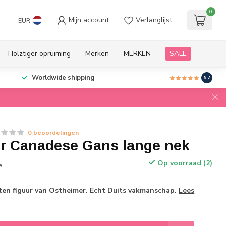
0
Mijn account
Verlanglijst
EUR
Holztiger opruiming
Merken
MERKEN
SALE
Worldwide shipping
9.7
0 beoordelingen
r Canadese Gans lange nek
Op voorraad (2)
w
n figuur van Ostheimer. Echt Duits vakmanschap.
Lees