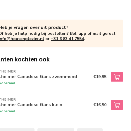
Heb je vragen over dit product?
Of heb je hulp nodig bij bestellen? Bel, app of mail gerust
info@houtenplezier.nl
or
+31 6 83 41 7554
.
anten kochten ook
THEIMER
theimer Canadese Gans zwemmend
€19,95
voorraad
THEIMER
theimer Canadese Gans klein
€16,50
voorraad