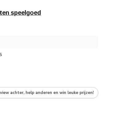
ten speelgoed
5
eview achter, help anderen en win leuke prijzen!