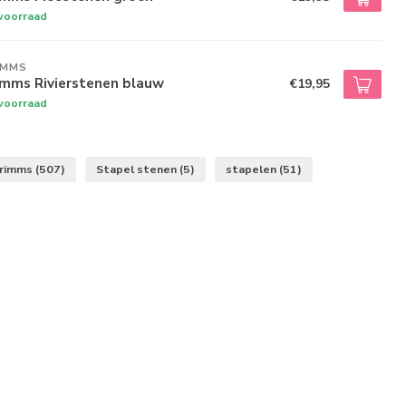
voorraad
IMMS
imms Rivierstenen blauw
€19,95
voorraad
rimms
(507)
Stapel stenen
(5)
stapelen
(51)