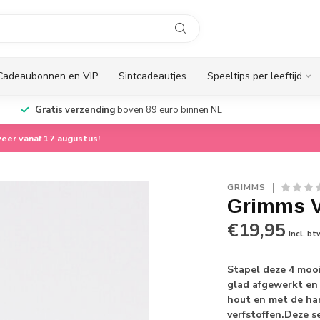
Cadeaubonnen en VIP
Sintcadeautjes
Speeltips per leeftijd
Gratis verzending
boven 89 euro binnen NL
eer vanaf 17 augustus!
GRIMMS
Grimms V
€19,95
Incl. bt
Stapel deze 4 mooi
glad afgewerkt en 
hout en met de ha
verfstoffen.Deze 