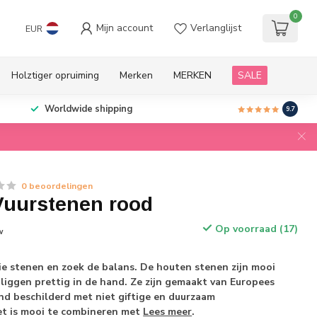
0
Mijn account
Verlanglijst
EUR
Holztiger opruiming
Merken
MERKEN
SALE
Worldwide shipping
9.7
0 beoordelingen
uurstenen rood
Op voorraad (17)
w
e stenen en zoek de balans. De houten stenen zijn mooi
liggen prettig in de hand. Ze zijn gemaakt van Europees
nd beschilderd met niet giftige en duurzaam
set is mooi te combineren met
Lees meer
.