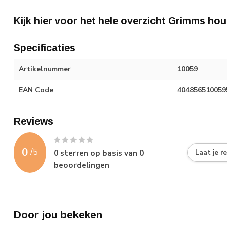
Kijk hier voor het hele overzicht
Grimms hou
Specificaties
Artikelnummer
10059
EAN Code
404856510059
Reviews
0
/
5
0
sterren op basis van
0
Laat je r
beoordelingen
Door jou bekeken