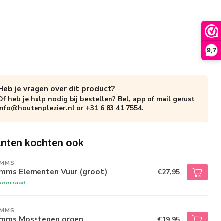
9,7
Heb je vragen over dit product?
Of heb je hulp nodig bij bestellen? Bel, app of mail gerust
info@houtenplezier.nl
or
+31 6 83 41 7554
.
anten kochten ook
IMMS
imms Elementen Vuur (groot)
€27,95
voorraad
IMMS
imms Mosstenen groen
€19,95