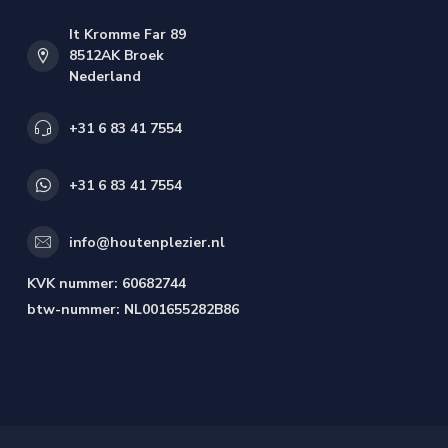
It Kromme Far 89
8512AK Broek
Nederland
+31 6 83 41 7554
+31 6 83 41 7554
info@houtenplezier.nl
KVK nummer:
60682744
btw-nummer:
NL001655282B86