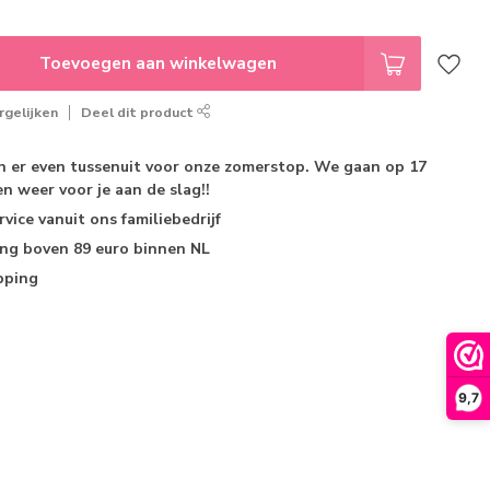
Toevoegen aan winkelwagen
gelijken
Deel dit product
jn er even tussenuit voor onze zomerstop. We gaan op 17
n weer voor je aan de slag!!
rvice
vanuit ons familiebedrijf
ing
boven 89 euro binnen NL
pping
9,7