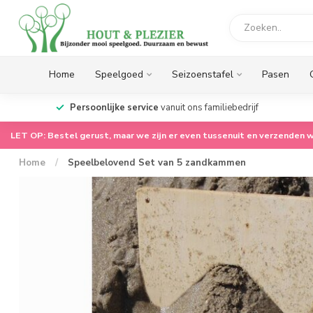
Home
Speelgoed
Seizoenstafel
Pasen
op.
Persoonlijke service
vanuit ons familiebedrijf
LET OP: Bestel gerust, maar we zijn er even tussenuit en verzenden w
Home
/
Speelbelovend Set van 5 zandkammen