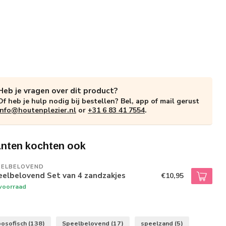
Heb je vragen over dit product?
Of heb je hulp nodig bij bestellen? Bel, app of mail gerust
info@houtenplezier.nl
or
+31 6 83 41 7554
.
anten kochten ook
EELBELOVEND
eelbelovend Set van 4 zandzakjes
€10,95
voorraad
posofisch
(138)
Speelbelovend
(17)
speelzand
(5)