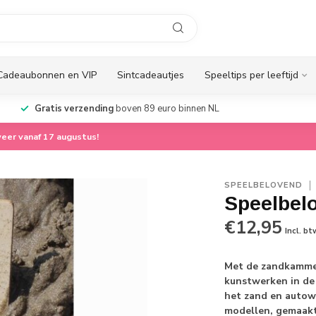
Cadeaubonnen en VIP
Sintcadeautjes
Speeltips per leeftijd
Gratis verzending
boven 89 euro binnen NL
eer vanaf 17 augustus!
SPEELBELOVEND
Speelbel
€12,95
Incl. bt
Met de zandkammen
kunstwerken in de
het zand en autowe
modellen, gemaakt