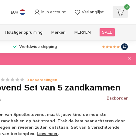
0
Mijn account
Verlanglijst
EUR
Holztiger opruiming
Merken
MERKEN
SALE
Worldwide shipping
9.7
0 beoordelingen
ovend Set van 5 zandkammen
Backorder
w
 van Speelbelovend, maakt jouw kind de mooiste
 zandbak en op het strand. Trek de kam naar achteren door
gen en rivieren zullen ontstaan. Set van 5 verschillende
 van berkenplex.
Lees meer
.