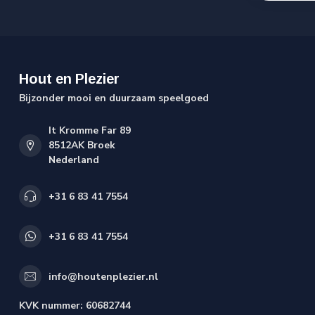
Hout en Plezier
Bijzonder mooi en duurzaam speelgoed
It Kromme Far 89
8512AK Broek
Nederland
+31 6 83 41 7554
+31 6 83 41 7554
info@houtenplezier.nl
KVK nummer:
60682744