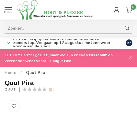
0
MENU
ijn er even tussenuit voor onze
e gaan op 17 augustus meteen weer
Persoonlijke service
vanuit
9.7
 slag!!
LET OP: Bestel gerust, maar we zijn er even tussenuit en
verzenden weer vanaf 17 augustus!
Home
/
Quut Pira
Quut Pira
(0)
QUUT