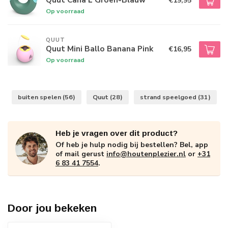
€19,95
Op voorraad
QUUT
Quut Mini Ballo Banana Pink
€16,95
Op voorraad
buiten spelen
(56)
Quut
(28)
strand speelgoed
(31)
Heb je vragen over dit product?
Of heb je hulp nodig bij bestellen? Bel, app
of mail gerust
info@houtenplezier.nl
or
+31
6 83 41 7554
.
Door jou bekeken