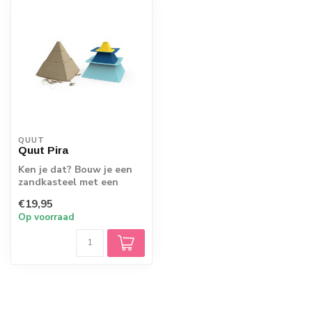
QUUT
Quut Pira
Ken je dat? Bouw je een
zandkasteel met een
emmer, valt de bovenkant
€19,95
er af zodra...
Op voorraad