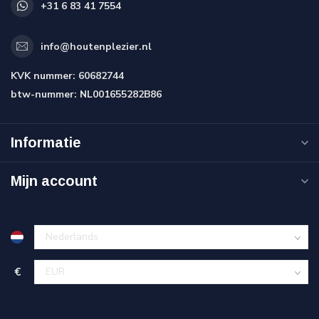
+31 6 83 41 7554
info@houtenplezier.nl
KVK nummer:
60682744
btw-nummer:
NL001655282B86
Informatie
Mijn account
€