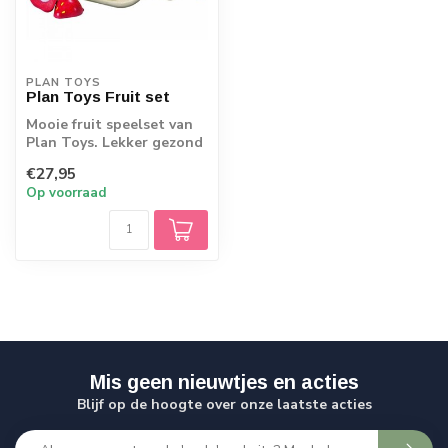
PLAN TOYS
Plan Toys Fruit set
Mooie fruit speelset van
Plan Toys. Lekker gezond
bezig!De set bestaat uit
€27,95
een s...
Op voorraad
Mis geen nieuwtjes en acties
Blijf op de hoogte over onze laatste acties