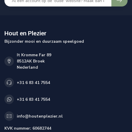
Hout en Plezier
Bijzonder mooi en duurzaam speelgoed
It Kromme Far 89
8512AK Broek
Nederland
+31 6 83 41 7554
+31 6 83 41 7554
info@houtenplezier.nl
KVK nummer:
60682744