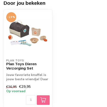
Door jou bekeken
-19%
PLAN TOYS
Plan Toys Dieren
Verzorging Set
Jouw favoriete knuffel is
jouw beste vriendje! Daar
wil je natuurlijk het
€29,95
€36,95
allerb...
Op voorraad