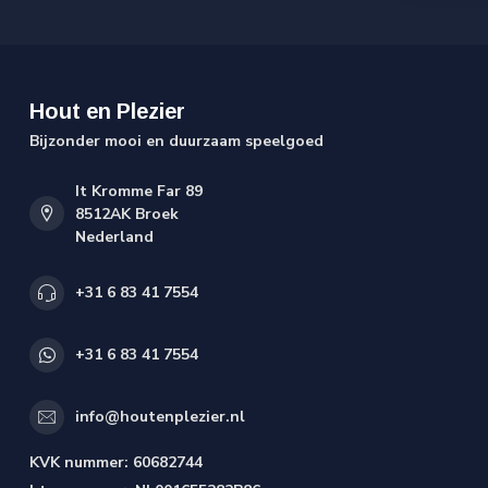
Hout en Plezier
Bijzonder mooi en duurzaam speelgoed
It Kromme Far 89
8512AK Broek
Nederland
+31 6 83 41 7554
+31 6 83 41 7554
info@houtenplezier.nl
KVK nummer:
60682744