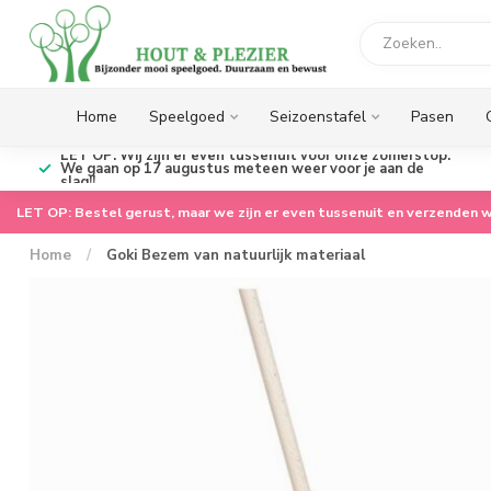
Home
Speelgoed
Seizoenstafel
Pasen
LET OP: Wij zijn er even tussenuit voor onze zomerstop.
We gaan op 17 augustus meteen weer voor je aan de
slag!!
LET OP: Bestel gerust, maar we zijn er even tussenuit en verzenden w
Home
/
Goki Bezem van natuurlijk materiaal