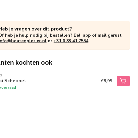
Heb je vragen over dit product?
Of heb je hulp nodig bij bestellen? Bel, app of mail gerust
info@houtenplezier.nl
or
+31 6 83 41 7554
.
anten kochten ook
I
ki Schepnet
€8,95
voorraad