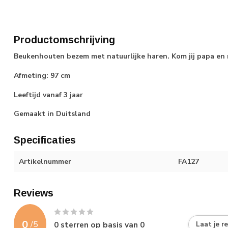
Productomschrijving
Beukenhouten bezem met natuurlijke haren. Kom jij papa e
Afmeting: 97 cm
Leeftijd vanaf 3 jaar
Gemaakt in Duitsland
Specificaties
Artikelnummer
FA127
Reviews
0
/
5
0
sterren op basis van
0
Laat je r