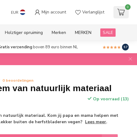
0
Mijn account
Verlanglijst
EUR
Holztiger opruiming
Merken
MERKEN
SALE
ratis verzending
boven 89 euro binnen NL
9.7
0 beoordelingen
m van natuurlijk materiaal
Op voorraad (13)
 natuurlijk materiaal. Kom jij papa en mama helpen met
ekker buiten de herfstbladeren vegen?
Lees meer
.