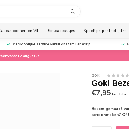
Cadeaubonnen en VIP
Sintcadeautjes
Speeltips per leeftijd
Persoonlijke service
vanuit ons familiebedrijf
G
eer vanaf 17 augustus!
GOKI
Goki Beze
€7,95
Incl. btw
Bezem gemaakt van
schoonmaken? Of l