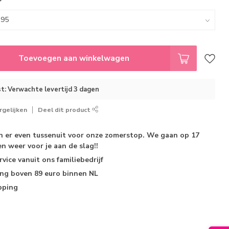
*
Toevoegen aan winkelwagen
t: Verwachte levertijd 3 dagen
gelijken
Deel dit product
jn er even tussenuit voor onze zomerstop. We gaan op 17
n weer voor je aan de slag!!
rvice
vanuit ons familiebedrijf
ing
boven 89 euro binnen NL
pping