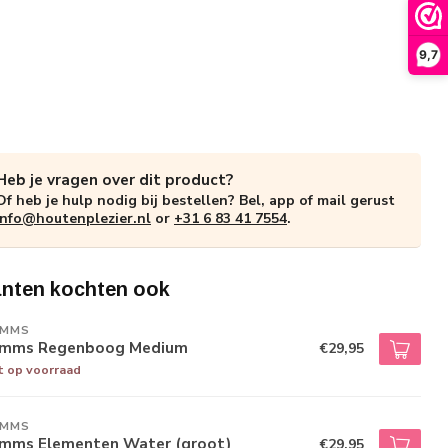
9,7
Heb je vragen over dit product?
Of heb je hulp nodig bij bestellen? Bel, app of mail gerust
info@houtenplezier.nl
or
+31 6 83 41 7554
.
anten kochten ook
IMMS
imms Regenboog Medium
€29,95
t op voorraad
IMMS
imms Elementen Water (groot)
€29,95