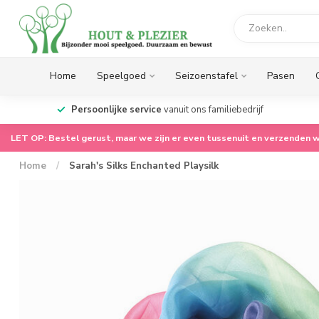
Home
Speelgoed
Seizoenstafel
Pasen
LET OP: Wij zijn er even tussenuit voor onze zomerstop.
We gaan op 17 augustus meteen weer voor je aan de
slag!!
LET OP: Bestel gerust, maar we zijn er even tussenuit en verzenden w
Home
/
Sarah's Silks Enchanted Playsilk