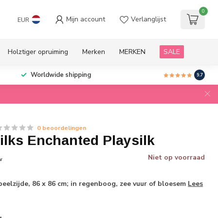
0
Mijn account
Verlanglijst
EUR
Holztiger opruiming
Merken
MERKEN
SALE
ratis verzending
boven 89 euro binnen NL
9.7
0 beoordelingen
ilks Enchanted Playsilk
Niet op voorraad
w
peelzijde, 86 x 86 cm; in regenboog, zee vuur of bloesem
Lees