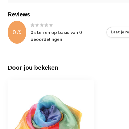
Reviews
0
/
5
0
sterren op basis van
0
Laat je r
beoordelingen
Door jou bekeken