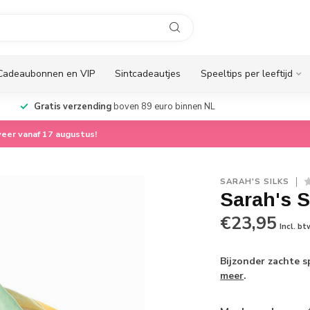
Cadeaubonnen en VIP
Sintcadeautjes
Speeltips per leeftijd
Persoonlijke service
vanuit ons familiebedrijf
G
eer vanaf 17 augustus!
SARAH'S SILKS
Sarah's S
€23,95
Incl. bt
Bijzonder zachte s
meer
.