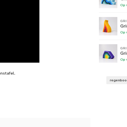
Op 
GR
Gr
Op 
GR
Gr
Op 
nstafel.
regenbo