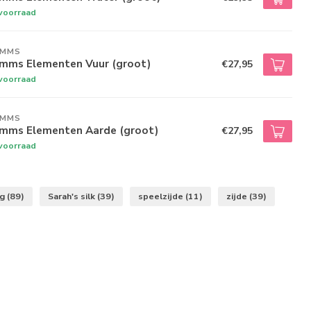
voorraad
IMMS
imms Elementen Vuur (groot)
€27,95
voorraad
IMMS
imms Elementen Aarde (groot)
€27,95
voorraad
og
(89)
Sarah's silk
(39)
speelzijde
(11)
zijde
(39)