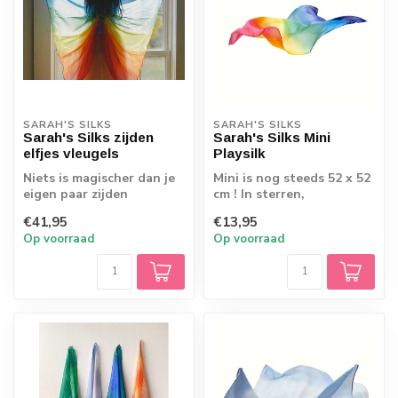
SARAH'S SILKS
SARAH'S SILKS
Sarah's Silks zijden
Sarah's Silks Mini
elfjes vleugels
Playsilk
Niets is magischer dan je
Mini is nog steeds 52 x 52
eigen paar zijden
cm ! In sterren,
vleugels! Met deze voel je
regenboog of zee tinten.
€41,95
€13,95
je zweven...
Op voorraad
Op voorraad