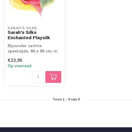
SARAH'S SILKS
Sarah's Silks
Enchanted Playsilk
Bijzonder zachte
speelzijde, 86 x 86 cm; in
regenboog, zee vuur of
€23,95
bloesem
Op voorraad
Toon
1
-
9
van 9