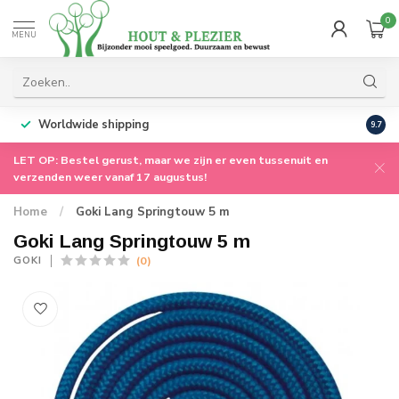
0
MENU
Worldwide shipping
9.7
LET OP: Bestel gerust, maar we zijn er even tussenuit en
verzenden weer vanaf 17 augustus!
Home
/
Goki Lang Springtouw 5 m
Goki Lang Springtouw 5 m
(0)
GOKI