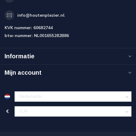
info@houtenplezier.nl
KVK nummer:
60682744
btw-nummer:
NL001655282B86
Informatie
Mijn account
€