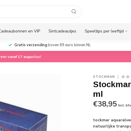
Cadeaubonnen en VIP
Sintcadeautjes
Speeltips per leeftijd
Gratis verzending
boven 89 euro binnen NL
eer vanaf 17 augustus!
STOCKMAR
Stockmar 
ml
€38,95
Incl. bt
tockmar aquarelve
natuurlijke transp