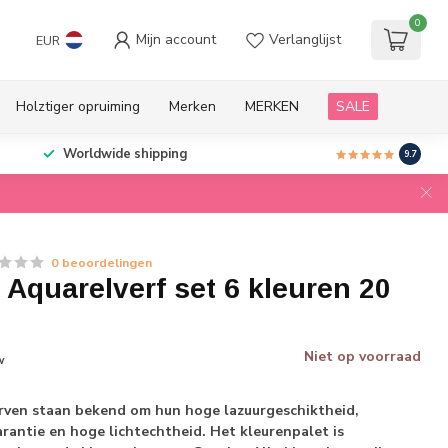
0
Mijn account
Verlanglijst
EUR
Holztiger opruiming
Merken
MERKEN
SALE
Worldwide shipping
9.7
0 beoordelingen
Aquarelverf set 6 kleuren 20
Niet op voorraad
w
rven staan bekend om hun hoge lazuurgeschiktheid,
arantie en hoge lichtechtheid. Het kleurenpalet is