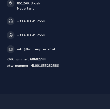
8512AK Broek
Nederland
+31 6 83 41 7554
+31 6 83 41 7554
info@houtenplezier.nl
KVK nummer:
60682744
btw-nummer:
NL001655282B86