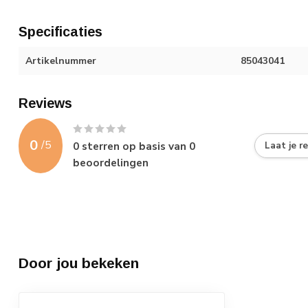
Specificaties
Artikelnummer
85043041
Reviews
0
/
5
0
sterren op basis van
0
Laat je r
beoordelingen
Door jou bekeken