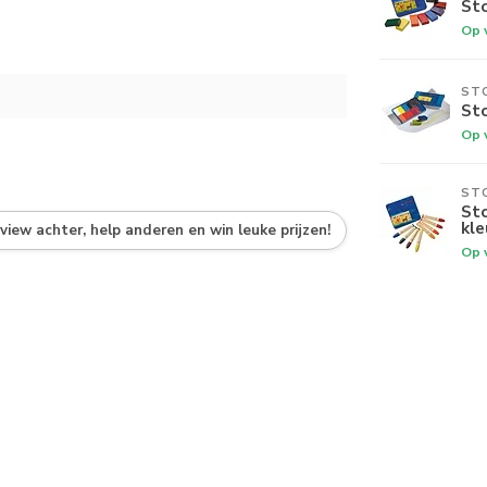
Sto
Op 
ST
St
Op 
ST
Sto
kle
eview achter, help anderen en win leuke prijzen!
Op 