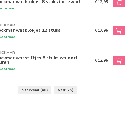
ckmar wasblokjes 8 stuks incl zwart
€12,95
voorraad
OCKMAR
ockmar wasblokjes 12 stuks
€17,95
voorraad
OCKMAR
ckmar wasstiftjes 8 stuks waldorf
€12,95
uren
voorraad
Stockmar
(40)
Verf
(25)