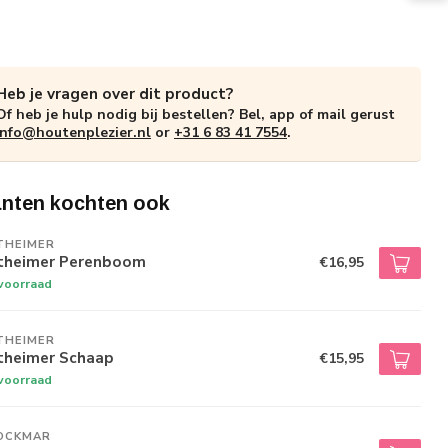
Heb je vragen over dit product?
Of heb je hulp nodig bij bestellen? Bel, app of mail gerust
info@houtenplezier.nl
or
+31 6 83 41 7554
.
anten kochten ook
THEIMER
theimer Perenboom
€16,95
voorraad
THEIMER
theimer Schaap
€15,95
voorraad
OCKMAR