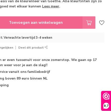
sis van de kleurenleer van Goethe. Alle kleurtinten zijn zo
 goed met elkaar kunnen
Lees meer
.
Toevoegen aan winkelwagen
t: Verwachte levertijd 3-4 weken
gelijken
Deel dit product
jn er even tussenuit voor onze zomerstop. We gaan op 17
n weer voor je aan de slag!!
rvice
vanuit ons familiebedrijf
ing
boven 89 euro binnen NL
pping
9,7