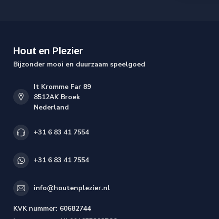
Hout en Plezier
Bijzonder mooi en duurzaam speelgoed
It Kromme Far 89
8512AK Broek
Nederland
+31 6 83 41 7554
+31 6 83 41 7554
info@houtenplezier.nl
KVK nummer:
60682744