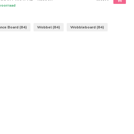
voorraad
ance Board
(84)
Wobbel
(84)
Wobbleboard
(84)