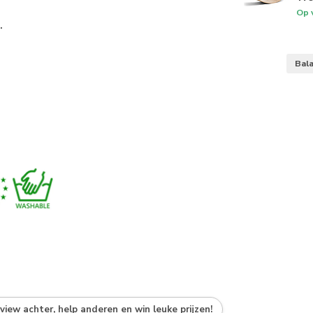
Op 
.
Bal
eview achter, help anderen en win leuke prijzen!