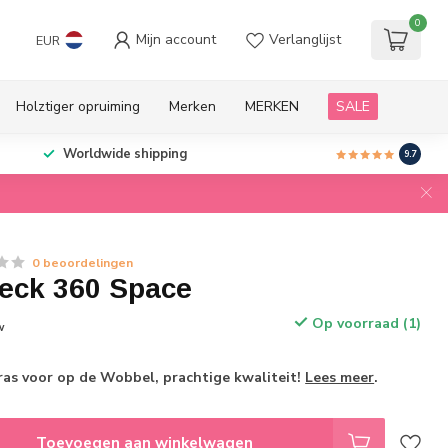
0
Mijn account
Verlanglijst
EUR
Holztiger opruiming
Merken
MERKEN
SALE
Worldwide shipping
9.7
0 beoordelingen
eck 360 Space
Op voorraad (1)
w
ras voor op de Wobbel, prachtige kwaliteit!
Lees meer
.
Toevoegen aan winkelwagen