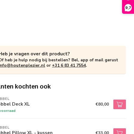
9,7
Heb je vragen over dit product?
Of heb je hulp nodig bij bestellen? Bel, app of mail gerust
info@houtenplezier.nl
or
+31 6 83 41 7554
.
anten kochten ook
BBEL
bbel Deck XL
€80,00
voorraad
BBEL
bel Pillow XL - kussen
€33,00