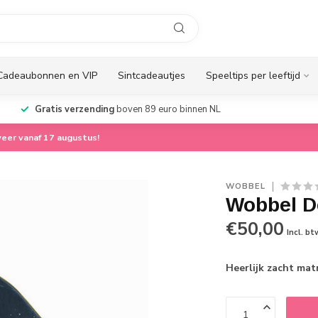
Cadeaubonnen en VIP
Sintcadeautjes
Speeltips per leeftijd
Gratis verzending
boven 89 euro binnen NL
eer vanaf 17 augustus!
WOBBEL
Wobbel D
€50,00
Incl. bt
Heerlijk zacht mat