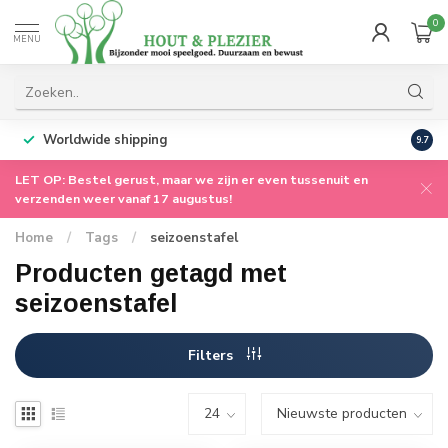
0
MENU
jke service
vanuit ons familiebedrijf
Gratis verzending
bov
9.7
LET OP: Bestel gerust, maar we zijn er even tussenuit en
verzenden weer vanaf 17 augustus!
Home
/
Tags
/
seizoenstafel
Producten getagd met
seizoenstafel
Filters