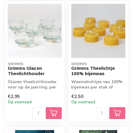
GRIMMS
GRIMMS
Grimms Glazen
Grimms Theelichtje
Theelichthouder
100% bijenwas
Glazen theelichthouder
Waxinelichtjes van 100%
voor op de jaarring, per
bijenwas per stuk of
stuk of verpakking van 5
verpakking van 10 stuks
€2,95
€2,50
stuks
Op voorraad
Op voorraad