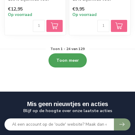
bijvoorbeeld in de
bijvoorbeeld in de
€12,95
€9,95
jaarring of spiraal...
verjaardagsring of s...
Op voorraad
Op voorraad
Toon
1
-
24
van 129
Toon meer
Mis geen nieuwtjes en acties
Blijf op de hoogte over onze laatste acties