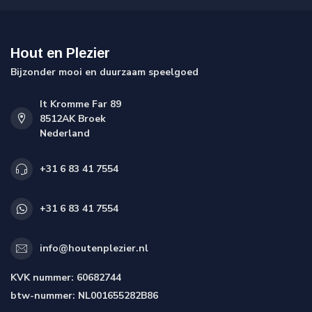
Hout en Plezier
Bijzonder mooi en duurzaam speelgoed
It Kromme Far 89
8512AK Broek
Nederland
+31 6 83 41 7554
+31 6 83 41 7554
info@houtenplezier.nl
KVK nummer:
60682744
btw-nummer:
NL001655282B86