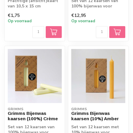
Prachtige (ansicht)kaart
Set van 12 kaarsen van
van 10,5 x 15 cm
100% bijenwas voor
bijvoorbeeld in de
€1,75
€12,95
jaarring of spiraal...
Op voorraad
Op voorraad
GRIMMS
GRIMMS
Grimms Bijenwas
Grimms Bijenwas
kaarsen (100%) Crème
kaarsen (10%) Amber
Set van 12 kaarsen van
Set van 12 kaarsen met
100% bijenwas voor
10% bijenwas voor