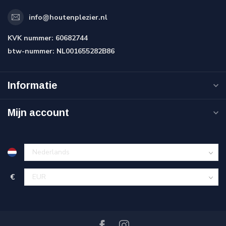
info@houtenplezier.nl
KVK nummer:
60682744
btw-nummer:
NL001655282B86
Informatie
Mijn account
€