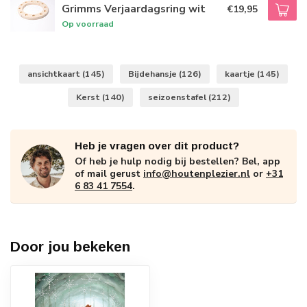
Grimms Verjaardagsring wit
€19,95
Op voorraad
ansichtkaart
(145)
Bijdehansje
(126)
kaartje
(145)
Kerst
(140)
seizoenstafel
(212)
Heb je vragen over dit product?
Of heb je hulp nodig bij bestellen? Bel, app
of mail gerust
info@houtenplezier.nl
or
+31
6 83 41 7554
.
Door jou bekeken