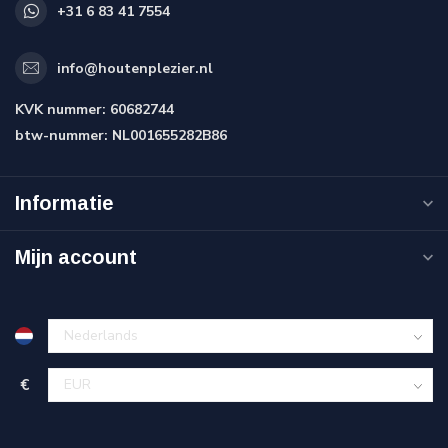
+31 6 83 41 7554
info@houtenplezier.nl
KVK nummer:
60682744
btw-nummer:
NL001655282B86
Informatie
Mijn account
€