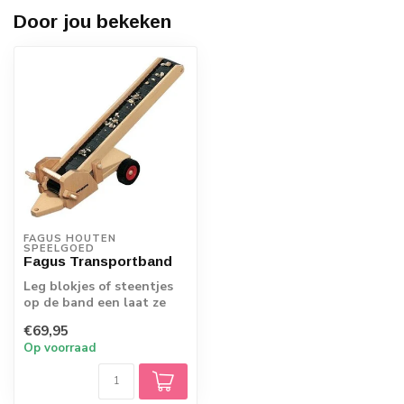
Door jou bekeken
FAGUS HOUTEN 
SPEELGOED
Fagus Transportband
Leg blokjes of steentjes
op de band een laat ze
naar boven gaan. Het
€69,95
draaimechan...
Op voorraad