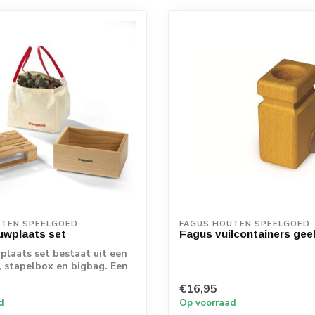
UTEN SPEELGOED
FAGUS HOUTEN SPEELGOED
uwplaats set
Fagus vuilcontainers geel
laats set bestaat uit een
, stapelbox en bigbag. Een
€16,95
d
Op voorraad