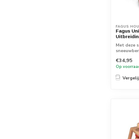
FAGUS HO
Fagus Un
Uitbreidi
Met deze 
sneeuwber
unimog! Ee
€34,95
Op voorraa
Vergeli