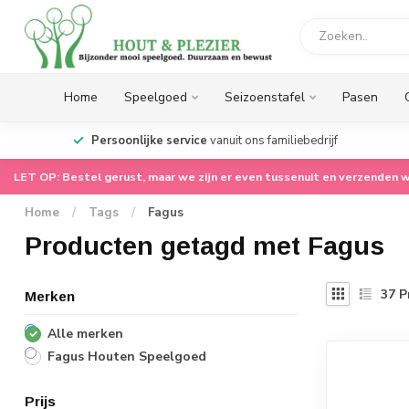
Home
Speelgoed
Seizoenstafel
Pasen
op.
Persoonlijke service
vanuit ons familiebedrijf
LET OP: Bestel gerust, maar we zijn er even tussenuit en verzenden w
Home
/
Tags
/
Fagus
Producten getagd met Fagus
37
P
Merken
Alle merken
Fagus Houten Speelgoed
Prijs