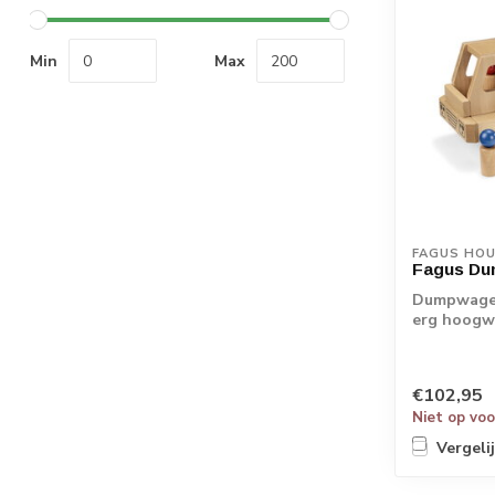
Min
Max
FAGUS HO
Fagus Du
Dumpwagen
erg hoogw
Fagus hou.
€102,95
Niet op vo
Vergeli