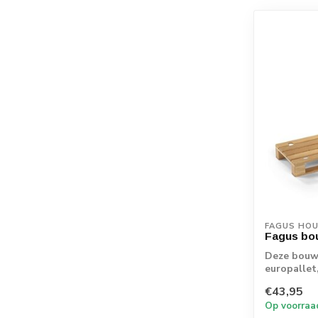
FAGUS HO
Fagus bo
Deze bouwp
europallet
prachti...
€43,95
Op voorraa