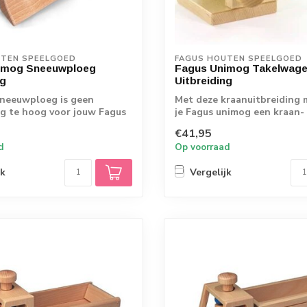
UTEN SPEELGOED
FAGUS HOUTEN SPEELGOED
imog Sneeuwploeg
Fagus Unimog Takelwag
ng
Uitbreiding
sneeuwploeg is geen
Met deze kraanuitbreiding 
g te hoog voor jouw Fagus
je Fagus unimog een kraan-
nvoudi...
takelwagen! ...
€41,95
d
Op voorraad
jk
Vergelijk