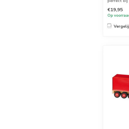
perfect bij
met laadvor
€19,95
Op voorraa
Vergeli