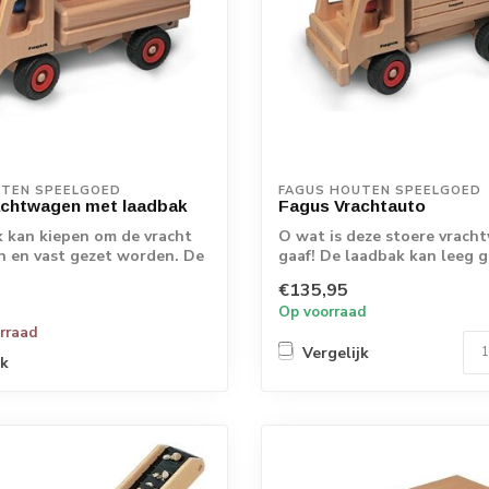
UTEN SPEELGOED
FAGUS HOUTEN SPEELGOED
achtwagen met laadbak
Fagus Vrachtauto
 kan kiepen om de vracht
O wat is deze stoere vrach
en en vast gezet worden. De
gaaf! De laadbak kan leeg 
worden. Bestu...
€135,95
Op voorraad
orraad
Vergelijk
jk