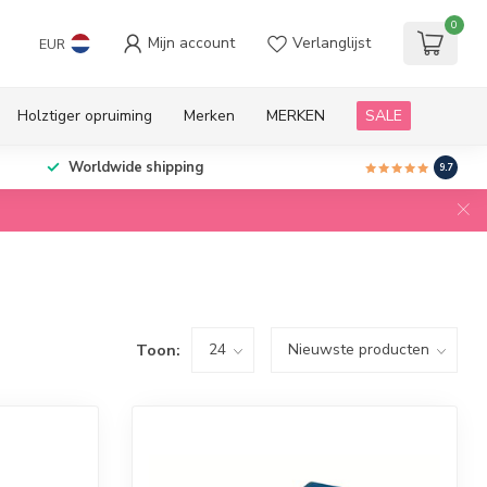
0
Mijn account
Verlanglijst
EUR
Holztiger opruiming
Merken
MERKEN
SALE
Worldwide shipping
9.7
Toon: