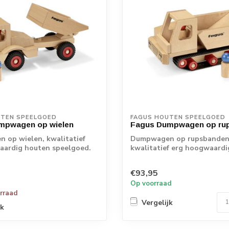
UTEN SPEELGOED
FAGUS HOUTEN SPEELGOED
mpwagen op wielen
Fagus Dumpwagen op ru
 op wielen, kwalitatief
Dumpwagen op rupsbanden
aardig houten speelgoed.
kwalitatief erg hoogwaard
speelgoed.
..
€93,95
Fagus...
Op voorraad
orraad
Vergelijk
jk