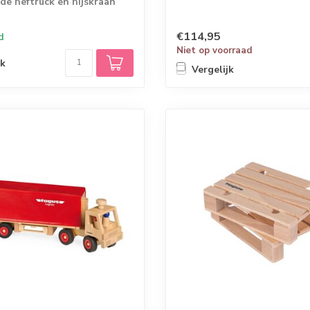
 de heftruck en hijskraan
k....
€114,95
d
Niet op voorraad
jk
Vergelijk