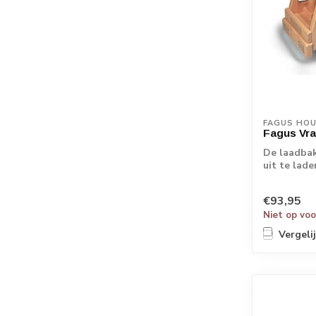
FAGUS HO
Fagus Vr
De laadbak
uit te lad
achterk...
€93,95
Niet op vo
Vergeli