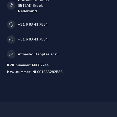
It Kromme Far 89
8512AK Broek
Nederland
+31 6 83 41 7554
+31 6 83 41 7554
info@houtenplezier.nl
KVK nummer:
60682744
btw-nummer:
NL001655282B86