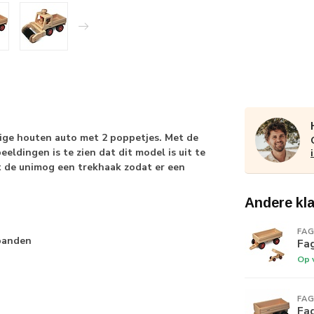
tige houten auto met 2 poppetjes. Met de
ldingen is te zien dat dit model is uit te
t de unimog een trekhaak zodat er een
Andere kl
FA
 banden
Fa
Op 
FA
Fa