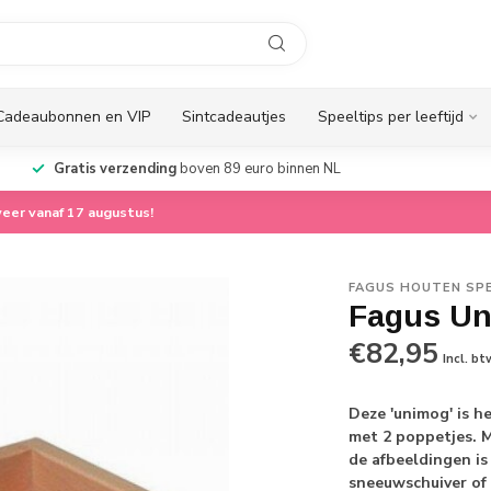
Cadeaubonnen en VIP
Sintcadeautjes
Speeltips per leeftijd
Gratis verzending
boven 89 euro binnen NL
eer vanaf 17 augustus!
FAGUS HOUTEN SP
Fagus U
€82,95
Incl. bt
Deze 'unimog' is h
met 2 poppetjes. 
de afbeeldingen is 
sneeuwschuiver of