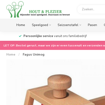
Home
Speelgoed
Seizoenstafel
Pasen
op.
Persoonlijke service
vanuit ons familiebedrijf
LET OP: Bestel gerust, maar we zijn er even tussenuit en verzenden w
Home
/
Fagus Unimog