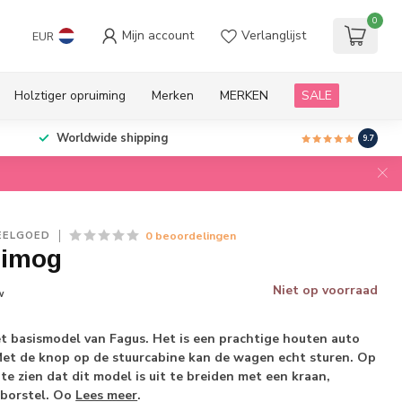
0
Mijn account
Verlanglijst
EUR
Holztiger opruiming
Merken
MERKEN
SALE
Worldwide shipping
9.7
0 beoordelingen
EELGOED
nimog
Niet op voorraad
w
et basismodel van Fagus. Het is een prachtige houten auto
Met de knop op de stuurcabine kan de wagen echt sturen. Op
te zien dat dit model is uit te breiden met een kraan,
 borstel. Oo
Lees meer
.