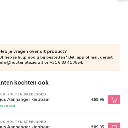
Heb je vragen over dit product?
Of heb je hulp nodig bij bestellen? Bel, app of mail gerust
info@houtenplezier.nl
or
+31 6 83 41 7554
.
anten kochten ook
GUS HOUTEN SPEELGOED
gus Aanhanger kiepbaar
€69,95
voorraad
GUS HOUTEN SPEELGOED
gus Aanhanger kiepbaar
€89,95