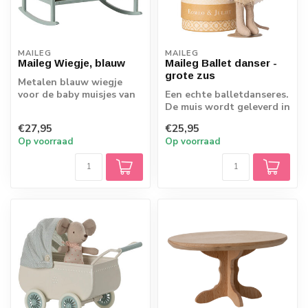
MAILEG
MAILEG
Maileg Wiegje, blauw
Maileg Ballet danser -
grote zus
Metalen blauw wiegje
voor de baby muisjes van
Een echte balletdanseres.
Maileg
De muis wordt geleverd in
een mooie koker met
€27,95
€25,95
daarin e...
Op voorraad
Op voorraad