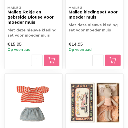
MAILEG
MAILEG
Maileg Rokje en
Maileg kledingset voor
gebreide Blouse voor
moeder muis
moeder muis
Met deze nieuwe kleding
Met deze nieuwe kleding
set voor moeder muis
set voor moeder muis
gaat ze weer helemaal in
gaat ze weer helemaal in
stijl gekl...
€15,95
€14,95
stijl gekl...
Op voorraad
Op voorraad