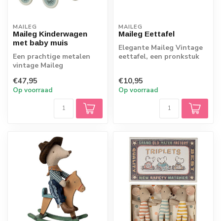
MAILEG
MAILEG
Maileg Kinderwagen
Maileg Eettafel
met baby muis
Elegante Maileg Vintage
Een prachtige metalen
eettafel, een pronkstuk
vintage Maileg
voor in je poppenhuis!
kinderwagen met stoffen
€47,95
€10,95
kap, inclusief baby...
Op voorraad
Op voorraad