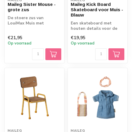
MAILEG
MAILEG
Maileg Sister Mouse -
Maileg Kick Board
grote zus
Skateboard voor Muis -
Blauw
De stoere zus van
LouiMax Muis met
Een skateboard met
magnetische handjes.
houten details voor de
13cm hoog
muisjes van Maileg.
€21,95
€19,95
Op voorraad
Op voorraad
MAILEG
MAILEG