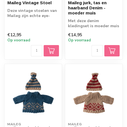
Maileg Vintage Stoel
Maileg jurk, tas en
haarband Denim -
Deze vintage stoelen van
moeder muis
Maileg zijn echte eye-
catchers voor in je
Met deze denim
poppenhuis.
kledingset is moeder muis
weer helemaal hip!
€12,95
€14,95
Op voorraad
Op voorraad
MAILEG
MAILEG