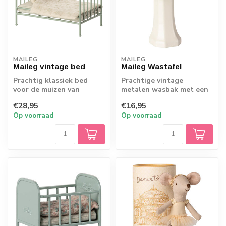
MAILEG
MAILEG
Maileg vintage bed
Maileg Wastafel
Prachtig klassiek bed
Prachtige vintage
voor de muizen van
metalen wasbak met een
Maileg. Een echt
gouden kraan. Het
€28,95
€16,95
pronkstuk voor elk pop...
houten kastje is prac...
Op voorraad
Op voorraad