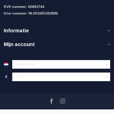
KVK nummer:
60682744
btw-nummer:
NL001655282B86
Informatie
Mijn account
€