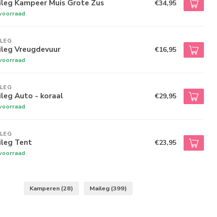
ileg Kampeer Muis Grote Zus
€34,95
voorraad
ILEG
ileg Vreugdevuur
€16,95
voorraad
ILEG
leg Auto - koraal
€29,95
voorraad
ILEG
ileg Tent
€23,95
voorraad
Kamperen
(28)
Maileg
(399)