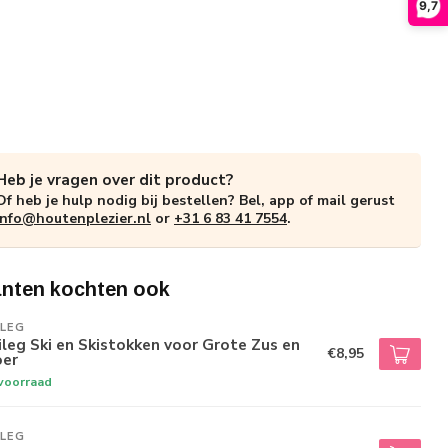
9,7
Heb je vragen over dit product?
Of heb je hulp nodig bij bestellen? Bel, app of mail gerust
info@houtenplezier.nl
or
+31 6 83 41 7554
.
anten kochten ook
ILEG
leg Ski en Skistokken voor Grote Zus en
€8,95
oer
voorraad
ILEG