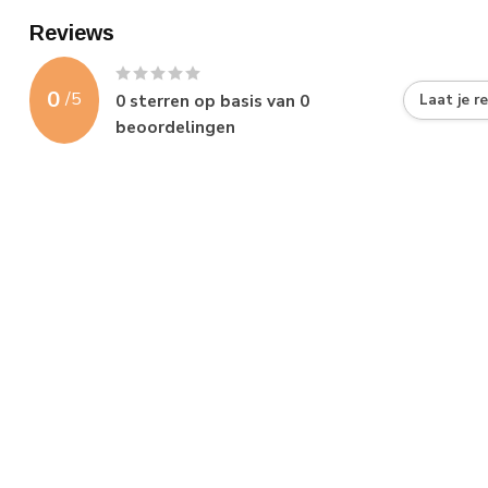
Reviews
0
/
5
0
sterren op basis van
0
Laat je r
beoordelingen