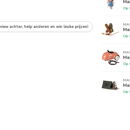
Ma
Op 
MA
eview achter, help anderen en win leuke prijzen!
Ma
Op 
MA
Mai
Op 
MA
Ma
Op 