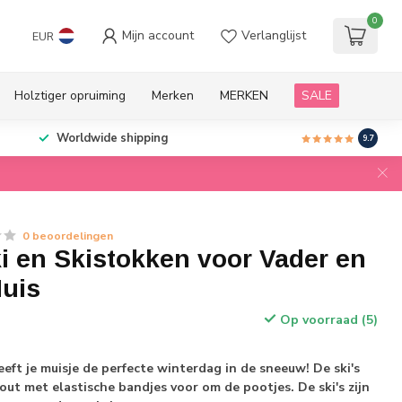
0
Mijn account
Verlanglijst
EUR
Holztiger opruiming
Merken
MERKEN
SALE
Worldwide shipping
9.7
0 beoordelingen
i en Skistokken voor Vader en
uis
Op voorraad (5)
eeft je muisje de perfecte winterdag in de sneeuw! De ski's
out met elastische bandjes voor om de pootjes. De ski's zijn