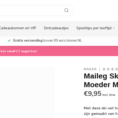
Cadeaubonnen en VIP
Sintcadeautjes
Speeltips per leeftijd
Gratis verzending
boven 89 euro binnen NL
eer vanaf 17 augustus!
MAILEG
Maileg Sk
Moeder M
€9,95
Incl. btw
Met deze ski-set h
zijn gemaakt van h