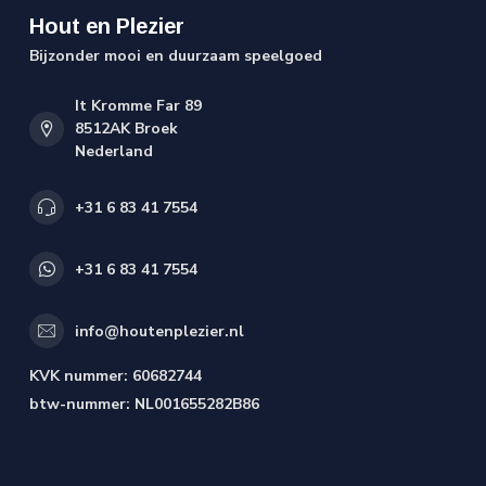
Hout en Plezier
Bijzonder mooi en duurzaam speelgoed
It Kromme Far 89
8512AK Broek
Nederland
+31 6 83 41 7554
+31 6 83 41 7554
info@houtenplezier.nl
KVK nummer:
60682744
btw-nummer:
NL001655282B86