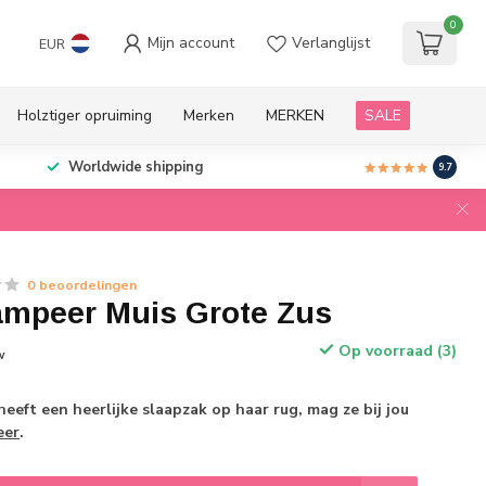
0
Mijn account
Verlanglijst
EUR
Holztiger opruiming
Merken
MERKEN
SALE
Worldwide shipping
9.7
0 beoordelingen
ampeer Muis Grote Zus
Op voorraad (3)
w
heeft een heerlijke slaapzak op haar rug, mag ze bij jou
eer
.