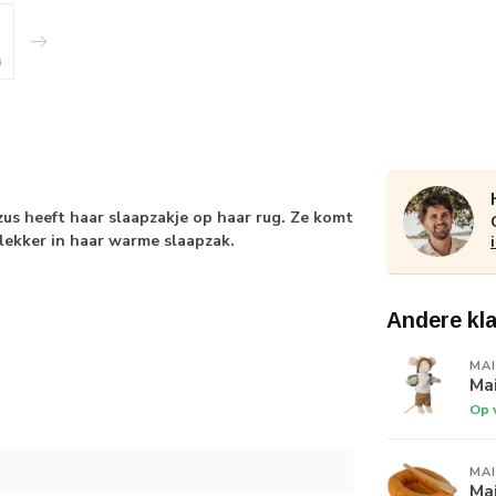
us heeft haar slaapzakje op haar rug. Ze komt
 lekker in haar warme slaapzak.
Andere kl
MA
Ma
Op 
MA
Ma