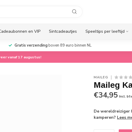
Cadeaubonnen en VIP
Sintcadeautjes
Speeltips per leeftijd
Gratis verzending
boven 89 euro binnen NL
eer vanaf 17 augustus!
MAILEG
Maileg K
€34,95
Incl. bt
De wereldreiziger 
kamperen?
Lees m