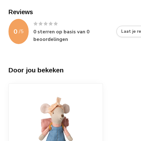
Reviews
0
/
5
0
sterren op basis van
0
Laat je r
beoordelingen
Door jou bekeken