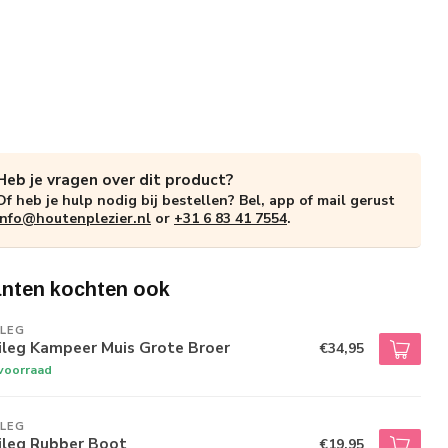
Heb je vragen over dit product?
Of heb je hulp nodig bij bestellen? Bel, app of mail gerust
info@houtenplezier.nl
or
+31 6 83 41 7554
.
anten kochten ook
ILEG
ileg Kampeer Muis Grote Broer
€34,95
voorraad
ILEG
ileg Rubber Boot
€19,95