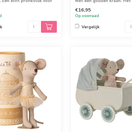
. Een echt pronkstuk voor
met een gouden kraan. Het
kastje is prac...
€16,95
d
Op voorraad
jk
Vergelijk