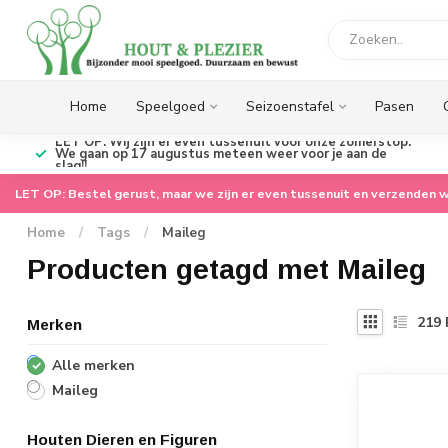
Home
Speelgoed
Seizoenstafel
Pasen
LET OP: Wij zijn er even tussenuit voor onze zomerstop.
We gaan op 17 augustus meteen weer voor je aan de
slag!!
LET OP: Bestel gerust, maar we zijn er even tussenuit en verzenden w
Home
/
Tags
/
Maileg
Producten getagd met Maileg
219
Merken
Alle merken
Maileg
Houten Dieren en Figuren