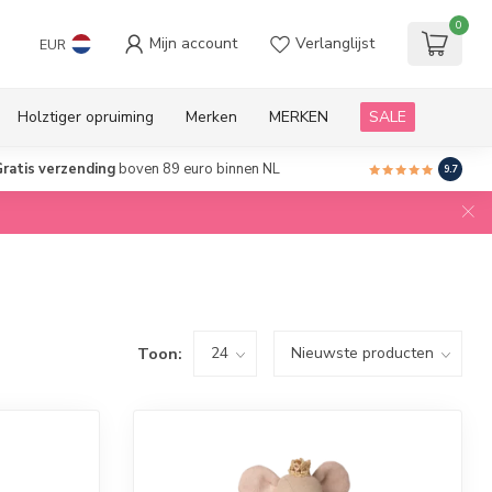
0
Mijn account
Verlanglijst
EUR
Holztiger opruiming
Merken
MERKEN
SALE
ratis verzending
boven 89 euro binnen NL
9.7
Toon: