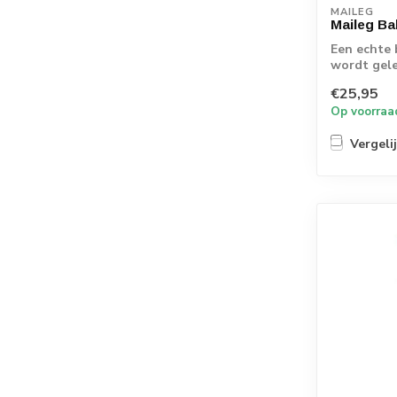
MAILEG
Maileg Bal
Een echte 
wordt gele
met daarin 
€25,95
Op voorraa
Vergeli