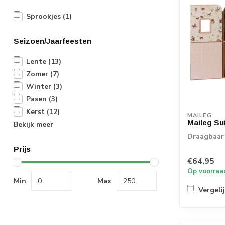
Sprookjes
(1)
Seizoen/Jaarfeesten
Lente
(13)
Zomer
(7)
Winter
(3)
Pasen
(3)
Kerst
(12)
MAILEG
Maileg Su
Bekijk meer
Draagbaar 
Prijs
€64,95
Op voorraa
Min
Max
Vergeli