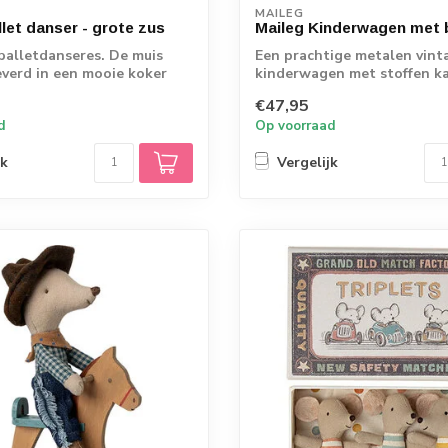
MAILEG
let danser - grote zus
Maileg Kinderwagen met 
balletdanseres. De muis
Een prachtige metalen vint
verd in een mooie koker
kinderwagen met stoffen k
e...
inclusief baby...
€47,95
d
Op voorraad
jk
Vergelijk