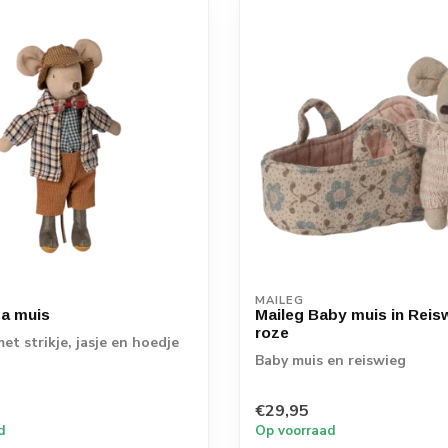
MAILEG
a muis
Maileg Baby muis in Reisw
roze
et strikje, jasje en hoedje
Baby muis en reiswieg
€29,95
d
Op voorraad