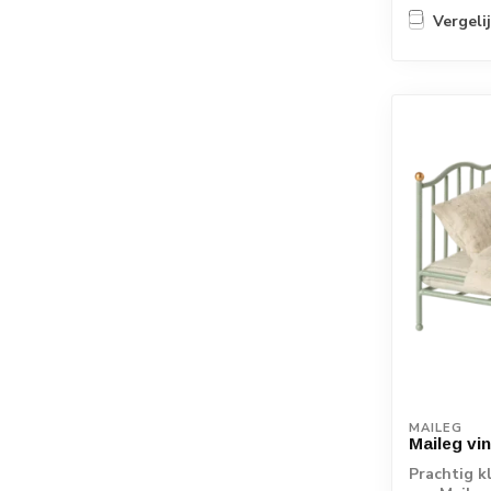
Vergeli
MAILEG
Maileg vi
Prachtig k