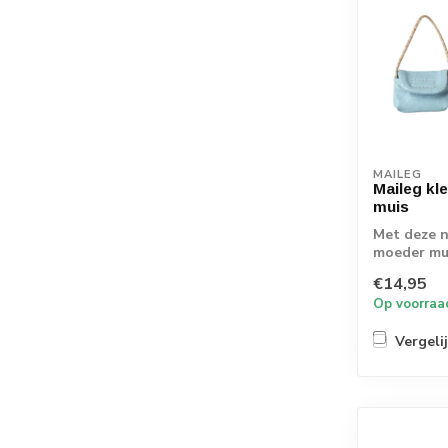
MAILEG
Maileg kl
muis
Met deze n
moeder mui
stijl gekl...
€14,95
Op voorraa
Vergeli