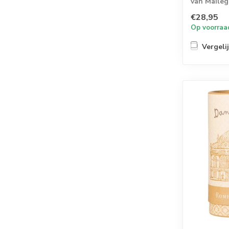
van Maileg
elk pop...
€28,95
Op voorraa
Vergeli