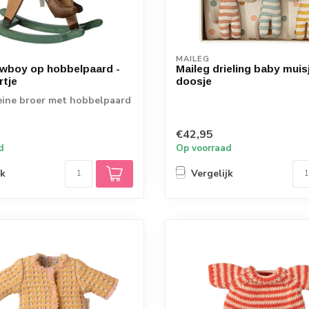
MAILEG
wboy op hobbelpaard -
Maileg drieling baby muisj
rtje
doosje
eine broer met hobbelpaard
€42,95
d
Op voorraad
jk
Vergelijk