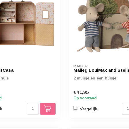
MAILEG
itCasa
Maileg LouiMax and Stell
huis
2 muisje en een huisje
€41,95
d
Op voorraad
jk
Vergelijk