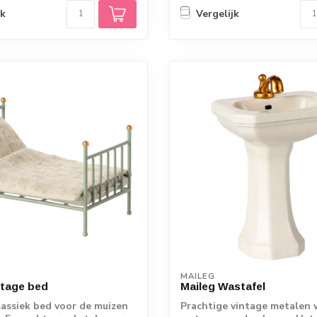
jk
Vergelijk
MAILEG
ntage bed
Maileg Wastafel
lassiek bed voor de muizen
Prachtige vintage metalen