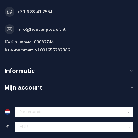
+31 6 83 41 7554
info@houtenplezier.nl
KVK nummer:
60682744
btw-nummer:
NL001655282B86
Informatie
Mijn account
€