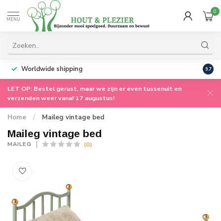
0
MENU
Worldwide shipping
9.7
LET OP: Bestel gerust, maar we zijn er even tussenuit en
verzenden weer vanaf 17 augustus!
Home
/
Maileg vintage bed
Maileg vintage bed
(0)
MAILEG