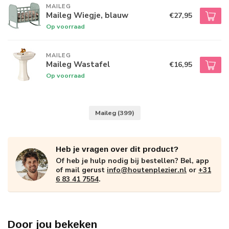
MAILEG
Maileg Wiegje, blauw
€27,95
Op voorraad
MAILEG
Maileg Wastafel
€16,95
Op voorraad
Maileg
(399)
Heb je vragen over dit product?
Of heb je hulp nodig bij bestellen? Bel, app
of mail gerust
info@houtenplezier.nl
or
+31
6 83 41 7554
.
Door jou bekeken