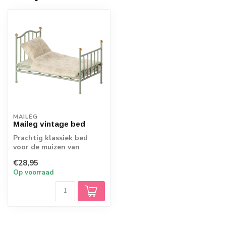
MAILEG
Maileg vintage bed
Prachtig klassiek bed
voor de muizen van
Maileg. Een echt
€28,95
pronkstuk voor elk pop...
Op voorraad